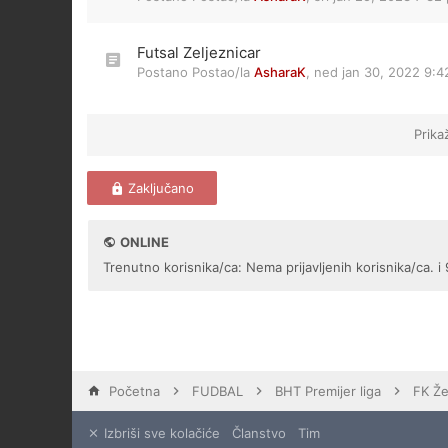
Futsal Zeljeznicar
Postano Postao/la
AsharaK
,
ned jan 30, 2022 9:
Prika
Zaključano
ONLINE
Trenutno korisnika/ca: Nema prijavljenih korisnika/ca. i 
Početna
FUDBAL
BHT Premijer liga
FK Že
Izbriši sve kolačiće
Članstvo
Tim