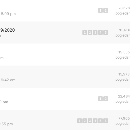
28,678
1
2
pogleda
8 8:09 pm
19/2020
70,416
1
2
3
4
5
pogleda
m
15,555
pogleda
am
15,573
pogleda
 9:42 am
22,48
1
2
pogleda
40 pm
77,905
1
2
3
4
5
6
pogleda
11:55 pm