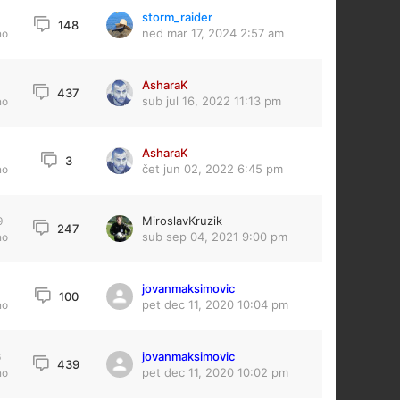
storm_raider
4
148
ned mar 17, 2024 2:57 am
no
AsharaK
437
sub jul 16, 2022 11:13 pm
no
AsharaK
3
čet jun 02, 2022 6:45 pm
no
MiroslavKruzik
9
247
sub sep 04, 2021 9:00 pm
no
jovanmaksimovic
100
pet dec 11, 2020 10:04 pm
no
jovanmaksimovic
6
439
pet dec 11, 2020 10:02 pm
no