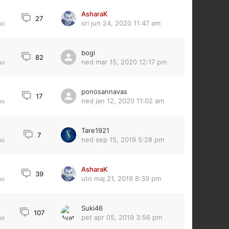
AsharaK
27
sri jun 24, 2020 11:47 am
no
bogi
82
ned mar 15, 2020 12:17 pm
no
ponosannavas
17
ned jan 12, 2020 11:02 am
no
Tare1921
7
ned sep 15, 2019 5:28 pm
no
AsharaK
4
39
uto maj 21, 2019 8:39 pm
no
Suki46
107
pet apr 05, 2019 3:56 pm
no