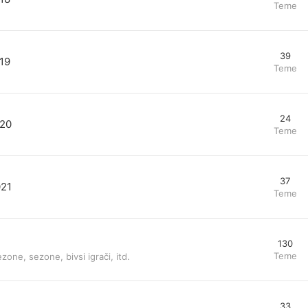
Teme
39
019
Teme
24
020
Teme
37
021
Teme
130
Teme
zone, sezone, bivsi igrači, itd.
33