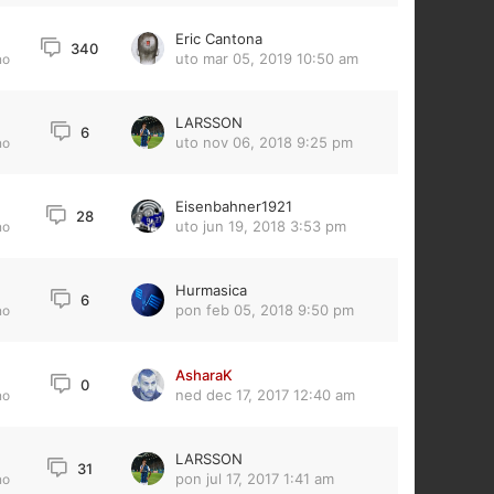
Eric Cantona
3
340
uto mar 05, 2019 10:50 am
no
LARSSON
6
uto nov 06, 2018 9:25 pm
no
Eisenbahner1921
28
uto jun 19, 2018 3:53 pm
no
Hurmasica
6
pon feb 05, 2018 9:50 pm
no
AsharaK
0
ned dec 17, 2017 12:40 am
no
LARSSON
31
pon jul 17, 2017 1:41 am
no