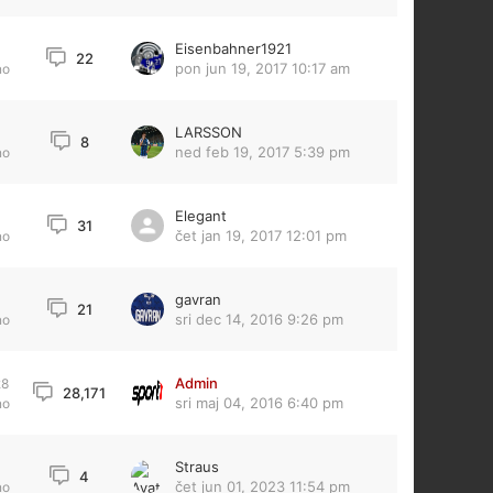
Eisenbahner1921
22
pon jun 19, 2017 10:17 am
no
LARSSON
8
ned feb 19, 2017 5:39 pm
no
Elegant
6
31
čet jan 19, 2017 12:01 pm
no
gavran
21
sri dec 14, 2016 9:26 pm
no
Admin
28
28,171
sri maj 04, 2016 6:40 pm
no
Straus
4
čet jun 01, 2023 11:54 pm
no