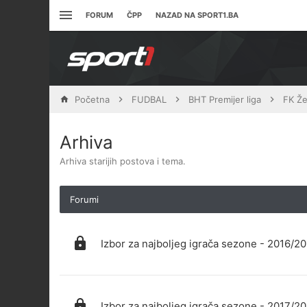
FORUM
ČPP
NAZAD NA SPORT1.BA
Početna
FUDBAL
BHT Premijer liga
FK Že
Arhiva
Arhiva starijih postova i tema.
Forumi
Izbor za najboljeg igrača sezone - 2016/2
Izbor za najboljeg igrača sezone - 2017/2