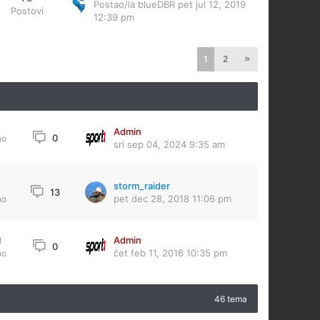
Postao/la
blueDBR
pet jul 12, 2019
Postovi
12:39 pm
1
2
Admin
0
no
sri sep 04, 2024 9:35 am
storm_raider
13
pet dec 28, 2018 11:06 pm
no
Admin
1
0
čet feb 11, 2016 10:35 pm
no
46 tema