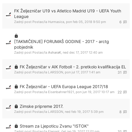
FK Željezničar U19 vs Atletico Madrid U19 - UEFA Youth
League
Zadnji post Postao/la
Hurmasica
,
pon feb 05, 2018 9:50 pm
6
[TAKMIČENJE] FORUMAŠ GODINE - 2017 - arctg
pobjednik
Zadnji post Postao/la
AsharaK
,
ned dec 17, 2017 12:40 am
FK Željezničar v AIK Fotboll - 2. pretkolo kvalifikacija EL
Zadnji post Postao/la
LARSSON
,
pon jul 17, 2017 1:41 am
31
FK Željezničar - UEFA Europa League 2017/18
Zadnji post Postao/la
Eisenbahner1921
,
pon jun 19, 2017 10:17 am
22
Zimske pripreme 2017.
Zadnji post Postao/la
LARSSON
,
ned feb 19, 2017 5:39 pm
8
Stream za Ljepoticu Zvanu "ISTOK"
Zadnji post Postao/la
Elegant
,
čet jan 19, 2017 12:01 pm
31