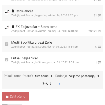
Istok-akcija.
Zadnji post Postao/la
gavran
,
sri dec 14, 2016 9:26 pm
21
FK Željezničar - Stara tema
Zadnji post Postao/la
Admin
,
sri maj 04, 2016 6:40 pm
28,171
Mediji i politika u vezi Zelje
Zadnji post Postao/la
Straus
,
čet jun 01, 2023 11:54 pm
4
Futsal Zeljeznicar
Zadnji post Postao/la
Straus
,
pon jan 31, 2022 3:08 pm
1
Prikaži teme “stare”:
Redanje
Sve teme
Vrijeme posta(nja)
Ž-A
Zaključano