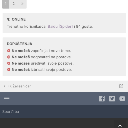
1
2
ONLINE
Trenutno korisnika/ca:
Baidu [Spider]
i 84 gosta.
DOPUŠTENJA
Ne možeš
započinjati nove teme.
Ne možeš
odgovarati na postove.
Ne možeš
uređivati svoje postove.
Ne možeš
izbrisati svoje postove.
FK Željezničar
Sport1.ba