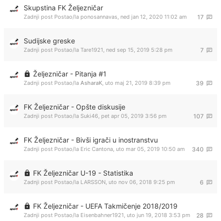
Skupstina FK Željezničar
Zadnji post Postao/la
ponosannavas
,
ned jan 12, 2020 11:02 am
17
Sudijske greske
Zadnji post Postao/la
Tare1921
,
ned sep 15, 2019 5:28 pm
7
Željezničar - Pitanja #1
Zadnji post Postao/la
AsharaK
,
uto maj 21, 2019 8:39 pm
39
FK Željezničar - Opšte diskusije
Zadnji post Postao/la
Suki46
,
pet apr 05, 2019 3:56 pm
107
FK Željezničar - Bivši igrači u inostranstvu
Zadnji post Postao/la
Eric Cantona
,
uto mar 05, 2019 10:50 am
340
FK Željezničar U-19 - Statistika
Zadnji post Postao/la
LARSSON
,
uto nov 06, 2018 9:25 pm
6
FK Željezničar - UEFA Takmičenje 2018/2019
Zadnji post Postao/la
Eisenbahner1921
,
uto jun 19, 2018 3:53 pm
28