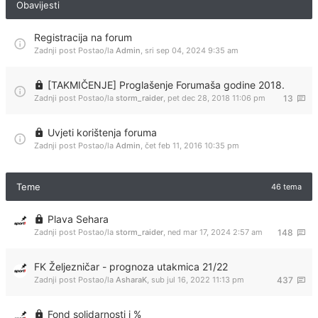
Obavijesti
Registracija na forum
Zadnji post Postao/la
Admin
,
sri sep 04, 2024 9:35 am
[TAKMIČENJE] Proglašenje Forumaša godine 2018.
Zadnji post Postao/la
storm_raider
,
pet dec 28, 2018 11:06 pm
13
Uvjeti korištenja foruma
Zadnji post Postao/la
Admin
,
čet feb 11, 2016 10:35 pm
Teme
46 tema
Plava Sehara
Zadnji post Postao/la
storm_raider
,
ned mar 17, 2024 2:57 am
148
FK Željezničar - prognoza utakmica 21/22
Zadnji post Postao/la
AsharaK
,
sub jul 16, 2022 11:13 pm
437
Fond solidarnosti i %