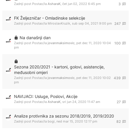
Zadnji post Postao/la
AsharaK
,
čet jun 02, 2022 6:45 pm
3
FK Željezničar - Omladinske selekcije
Zadnji post Postao/la
MiroslavKruzik
,
sub sep 04, 2021 9:00 pm
247
Na današnji dan
Zadnji post Postao/la
jovanmaksimovic
,
pet dec 11, 2020 10:04
100
pm
Sezona 2020/2021 - kartoni, golovi, asistencije,
međusobni omjeri
Zadnji post Postao/la
jovanmaksimovic
,
pet dec 11, 2020 10:02
439
pm
NAVIJACI: Usluge, Poslovi, Akcije
Zadnji post Postao/la
AsharaK
,
sri jun 24, 2020 11:47 am
27
Analize protivnika za sezonu 2018/2019, 2019/2020
Zadnji post Postao/la
bogi
,
ned mar 15, 2020 12:17 pm
82