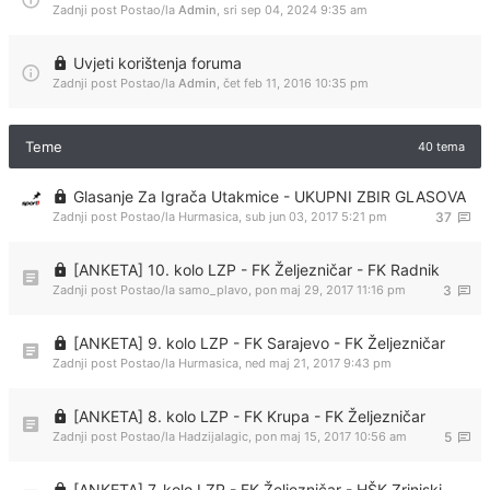
Zadnji post Postao/la
Admin
,
sri sep 04, 2024 9:35 am
Uvjeti korištenja foruma
Zadnji post Postao/la
Admin
,
čet feb 11, 2016 10:35 pm
Teme
40 tema
Glasanje Za Igrača Utakmice - UKUPNI ZBIR GLASOVA
Zadnji post Postao/la
Hurmasica
,
sub jun 03, 2017 5:21 pm
37
[ANKETA] 10. kolo LZP - FK Željezničar - FK Radnik
Zadnji post Postao/la
samo_plavo
,
pon maj 29, 2017 11:16 pm
3
[ANKETA] 9. kolo LZP - FK Sarajevo - FK Željezničar
Zadnji post Postao/la
Hurmasica
,
ned maj 21, 2017 9:43 pm
[ANKETA] 8. kolo LZP - FK Krupa - FK Željezničar
Zadnji post Postao/la
Hadzijalagic
,
pon maj 15, 2017 10:56 am
5
[ANKETA] 7. kolo LZP - FK Željezničar - HŠK Zrinjski