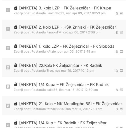
[ANKETA] 3. kolo LZP - FK Željezničar - FK Krupa
Zadnji post Postao/la
Jaozinho22
,
ned apr 09, 2017 10:53 pm
5
[ANKETA] 2. kolo LZP - HŠK Zrinjski - FK Željezničar
Zadnji post Postao/la
FaraonTM
,
čet apr 06, 2017 2:06 pm
8
[ANKETA] 1. kolo LZP - FK Željezničar - FK Sloboda
Zadnji post Postao/la
kAtzie
,
pon apr 03, 2017 2:49 am
6
[ANKETA] 22.Kolo FK Željezničar - FK Radnik
Zadnji post Postao/la
Tryg
,
ned mar 19, 2017 10:12 pm
13
[ANKETA] 1/4 Kupa – FK Željezničar - FK Radnik
Zadnji post Postao/la
salle86
,
čet mar 16, 2017 12:50 am
8
[ANKETA] 21. Kolo – NK Metalleghe BSI - FK Željezničar
Zadnji post Postao/la
teteac8684
,
sub mar 11, 2017 7:01 pm
3
[ANKETA] 1/4 Kup – FK Radnik - FK Željezničar