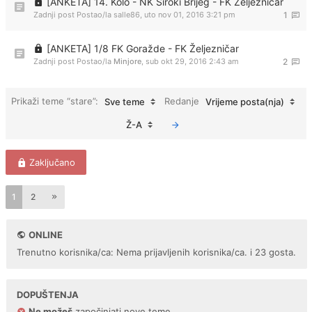
[ANKETA] 14. Kolo - NK Široki Brijeg - FK Željezničar
Zadnji post Postao/la
salle86
,
uto nov 01, 2016 3:21 pm
1
[ANKETA] 1/8 FK Goražde - FK Željezničar
Zadnji post Postao/la
Minjore
,
sub okt 29, 2016 2:43 am
2
Prikaži teme “stare”:
Redanje
Sve teme
Vrijeme posta(nja)
Ž-A
Zaključano
1
2
ONLINE
Trenutno korisnika/ca: Nema prijavljenih korisnika/ca. i 23 gosta.
DOPUŠTENJA
Ne možeš
započinjati nove teme.