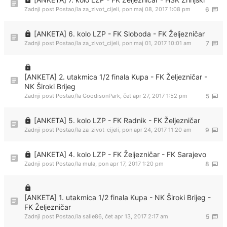
Zadnji post Postao/la
za_zivot_cijeli
,
pon maj 08, 2017 1:08 pm
6
[ANKETA] 6. kolo LZP - FK Sloboda - FK Željezničar
Zadnji post Postao/la
za_zivot_cijeli
,
pon maj 01, 2017 10:01 am
7
[ANKETA] 2. utakmica 1/2 finala Kupa - FK Željezničar -
NK Široki Brijeg
Zadnji post Postao/la
GoodisonPark
,
čet apr 27, 2017 1:52 pm
5
[ANKETA] 5. kolo LZP - FK Radnik - FK Željezničar
Zadnji post Postao/la
za_zivot_cijeli
,
pon apr 24, 2017 11:20 am
9
[ANKETA] 4. kolo LZP - FK Željezničar - FK Sarajevo
Zadnji post Postao/la
mula
,
pon apr 17, 2017 1:20 pm
8
[ANKETA] 1. utakmica 1/2 finala Kupa - NK Široki Brijeg -
FK Željezničar
Zadnji post Postao/la
salle86
,
čet apr 13, 2017 2:17 am
5