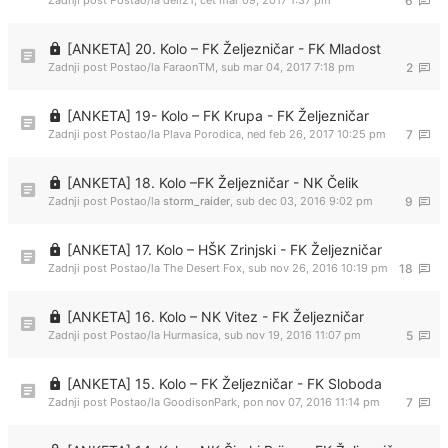
Zadnji post Postao/la
dell21
,
čet mar 09, 2017 1:37 pm
6
[ANKETA] 20. Kolo – FK Željezničar - FK Mladost
Zadnji post Postao/la
FaraonTM
,
sub mar 04, 2017 7:18 pm
2
[ANKETA] 19- Kolo – FK Krupa - FK Željezničar
Zadnji post Postao/la
Plava Porodica
,
ned feb 26, 2017 10:25 pm
7
[ANKETA] 18. Kolo –FK Željezničar - NK Čelik
Zadnji post Postao/la
storm_raider
,
sub dec 03, 2016 9:02 pm
9
[ANKETA] 17. Kolo – HŠK Zrinjski - FK Željezničar
Zadnji post Postao/la
The Desert Fox
,
sub nov 26, 2016 10:19 pm
18
[ANKETA] 16. Kolo – NK Vitez - FK Željezničar
Zadnji post Postao/la
Hurmasica
,
sub nov 19, 2016 11:07 pm
5
[ANKETA] 15. Kolo – FK Željezničar - FK Sloboda
Zadnji post Postao/la
GoodisonPark
,
pon nov 07, 2016 11:14 pm
7