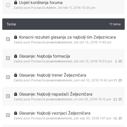
Uvjeti korištenja foruma
Zadnji post Postao/la
Admin
,
čet feb 11, 2016 10:35 pm
Teme
11 tema
Konacni rezultati glasanja za najbolji tim Zeljeznicara
Zadnji post Postao/la
jovanmaksimovic
,
čet okt 13, 2016 11:40 pm
Glasanje: Najbolja formacija
Zadnji post Postao/la
jovanmaksimovic
,
čet okt 13, 2016 10:53 pm
3
Glasanje: Najbolji trener Željezničara
Zadnji post Postao/la
jovanmaksimovic
,
pon okt 10, 2016 10:42 pm
11
Glasanje: Najbolji napadači Željezničara
Zadnji post Postao/la
jovanmaksimovic
,
sri okt 05, 2016 10:12 pm
32
Glasanje: Najbolji veznjaci Željezničara
Zadnji post Postao/la
jovanmaksimovic
,
pet sep 30, 2016 1:07 pm
10