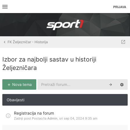
PRIJAVA
FK Željezničar - Historija
Izbor za najbolji sastav u historiji
Željezničara
Nova tema
Obavijesti
Registracija na forum
Zadnji post Postao/la
Admin
,
sri sep 04, 2024 9:35 am