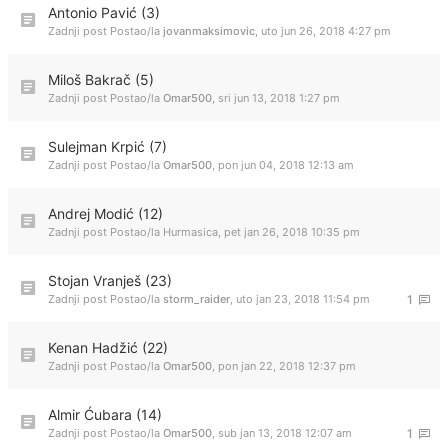
Antonio Pavić (3)
Zadnji post Postao/la
jovanmaksimovic
,
uto jun 26, 2018 4:27 pm
Miloš Bakrač (5)
Zadnji post Postao/la
Omar500
,
sri jun 13, 2018 1:27 pm
Sulejman Krpić (7)
Zadnji post Postao/la
Omar500
,
pon jun 04, 2018 12:13 am
Andrej Modić (12)
Zadnji post Postao/la
Hurmasica
,
pet jan 26, 2018 10:35 pm
Stojan Vranješ (23)
Zadnji post Postao/la
storm_raider
,
uto jan 23, 2018 11:54 pm
1
Kenan Hadžić (22)
Zadnji post Postao/la
Omar500
,
pon jan 22, 2018 12:37 pm
Almir Ćubara (14)
Zadnji post Postao/la
Omar500
,
sub jan 13, 2018 12:07 am
1