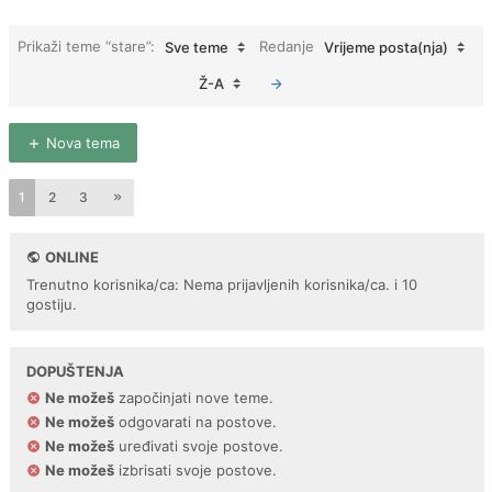
Prikaži teme “stare”:
Redanje
Sve teme
Vrijeme posta(nja)
Ž-A
Nova tema
1
2
3
ONLINE
Trenutno korisnika/ca: Nema prijavljenih korisnika/ca. i 10
gostiju.
DOPUŠTENJA
Ne možeš
započinjati nove teme.
Ne možeš
odgovarati na postove.
Ne možeš
uređivati svoje postove.
Ne možeš
izbrisati svoje postove.