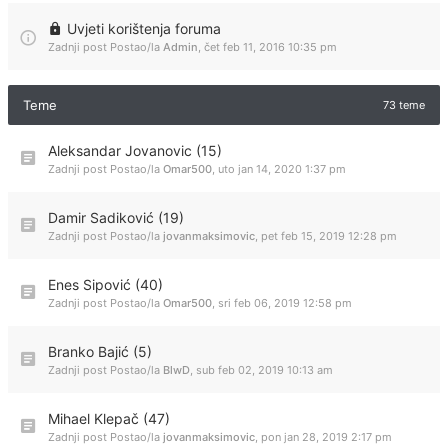
Uvjeti korištenja foruma
Zadnji post Postao/la
Admin
,
čet feb 11, 2016 10:35 pm
Teme
73 teme
Aleksandar Jovanovic (15)
Zadnji post Postao/la
Omar500
,
uto jan 14, 2020 1:37 pm
Damir Sadiković (19)
Zadnji post Postao/la
jovanmaksimovic
,
pet feb 15, 2019 12:28 pm
Enes Sipović (40)
Zadnji post Postao/la
Omar500
,
sri feb 06, 2019 12:58 pm
Branko Bajić (5)
Zadnji post Postao/la
BlwD
,
sub feb 02, 2019 10:13 am
Mihael Klepač (47)
Zadnji post Postao/la
jovanmaksimovic
,
pon jan 28, 2019 2:17 pm