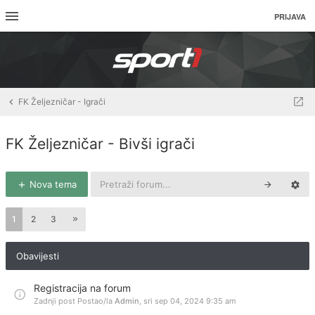
PRIJAVA
FK Željezničar - Igrači
FK Željezničar - Bivši igrači
Nova tema
1
2
3
Obavijesti
Registracija na forum
Zadnji post Postao/la
Admin
,
sri sep 04, 2024 9:35 am