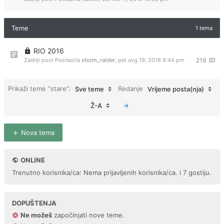
Teme
1 tema
RIO 2016
Zadnji post Postao/la
storm_raider
,
pet avg 19, 2016 9:44 pm
219
Prikaži teme “stare”:
Redanje
Sve teme
Vrijeme posta(nja)
Ž-A
Nova tema
ONLINE
Trenutno korisnika/ca: Nema prijavljenih korisnika/ca. i 7 gostiju.
DOPUŠTENJA
Ne možeš
započinjati nove teme.