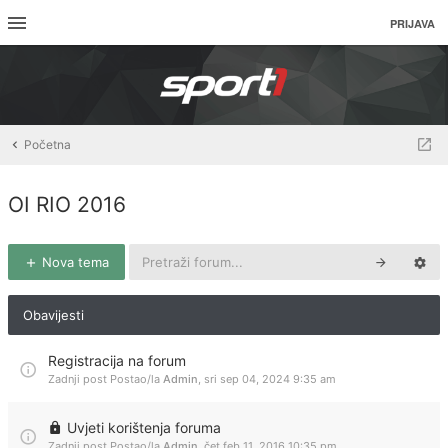
PRIJAVA
Početna
OI RIO 2016
Nova tema
Obavijesti
Registracija na forum
Zadnji post Postao/la
Admin
,
sri sep 04, 2024 9:35 am
Uvjeti korištenja foruma
Zadnji post Postao/la
Admin
,
čet feb 11, 2016 10:35 pm