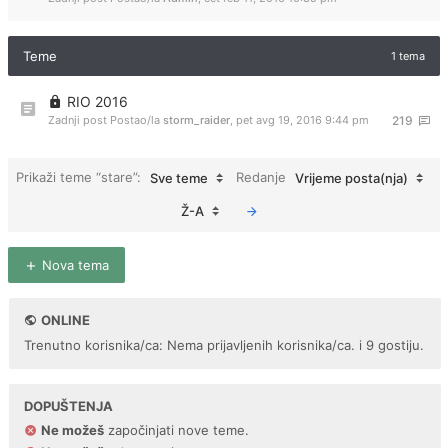
Teme
1 tema
RIO 2016
Zadnji post Postao/la
storm_raider
,
pet avg 19, 2016 9:44 pm
219
Prikaži teme “stare”:
Redanje
Sve teme
Vrijeme posta(nja)
Ž-A
Nova tema
ONLINE
Trenutno korisnika/ca: Nema prijavljenih korisnika/ca. i 9 gostiju.
DOPUŠTENJA
Ne možeš
započinjati nove teme.