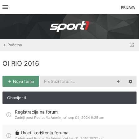
PRIJAVA
Početna
OI RIO 2016
Nova tema
Obavijesti
Registracija na forum
Zadnji post Postao/la
Admin
,
sri sep 04, 2024 9:35 am
Uvjeti korištenja foruma
Zadnji post Postao/la
Admin
,
čet feb 11, 2016 10:35 pm