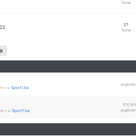
Teme
27
022
Teme
pogleda
am
» u
Sport1.ba
576,95
pogleda
pm
» u
Sport1.ba