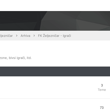
ljezničar
Arhiva
FK Željezničar - Igrači
ne, bivsi igrači, itd.
3
Teme
73