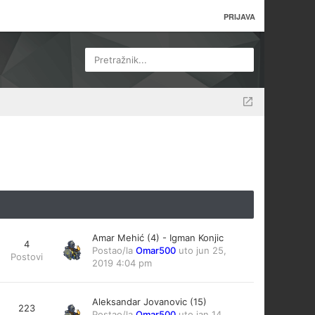
PRIJAVA
Pretražnik...
Amar Mehić (4) - Igman Konjic
4
Postao/la
Omar500
uto jun 25,
Postovi
2019 4:04 pm
Aleksandar Jovanovic (15)
223
Postao/la
Omar500
uto jan 14,