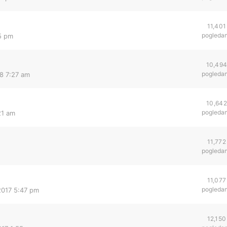
11,401
pogleda
55 pm
10,49
pogleda
018 7:27 am
10,642
pogleda
21 am
11,772
pogleda
11,077
pogleda
2017 5:47 pm
12,150