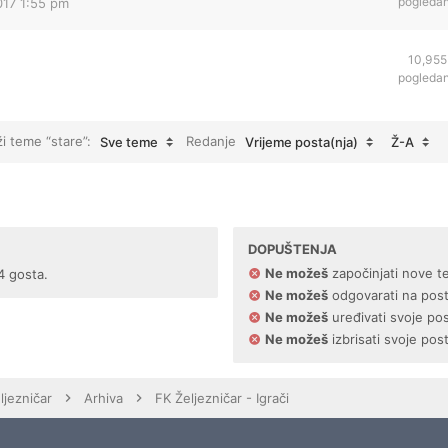
pogleda
017 1:55 pm
10,955
pogleda
ži teme “stare”:
Redanje
Sve teme
Vrijeme posta(nja)
Ž-A
DOPUŠTENJA
Ne možeš
započinjati nove t
4 gosta.
Ne možeš
odgovarati na pos
Ne možeš
uređivati svoje po
Ne možeš
izbrisati svoje pos
ljezničar
Arhiva
FK Željezničar - Igrači