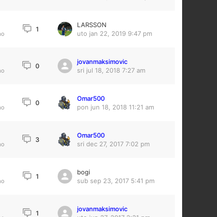
LARSSON
1
uto jan 22, 2019 9:47 pm
no
jovanmaksimovic
4
0
sri jul 18, 2018 7:27 am
no
Omar500
0
pon jun 18, 2018 11:21 am
no
Omar500
3
sri dec 27, 2017 7:02 pm
no
bogi
1
sub sep 23, 2017 5:41 pm
no
jovanmaksimovic
1