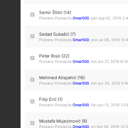
Semir Štilić (14)
Postano Postao/la
Omar500
,
pet avg 02, 2019 2:
Sedad Subašić (7)
Postano Postao/la
Omar500
,
pon jul 08, 2019 10:
Petar Bojo (22)
Postano Postao/la
Omar500
,
čet jun 27, 2019 9:1
Mehmed Alispahić (16)
Postano Postao/la
Omar500
,
čet jun 20, 2019 5:
Filip Erić (1)
Postano Postao/la
Omar500
,
čet jun 13, 2019 1:0
Mustafa Mujezinović (8)
Postano Postao/la
Omar500
,
sri feb 06, 2019 12: