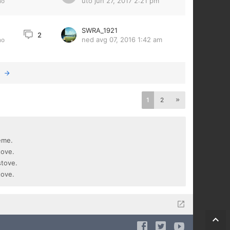
uto jun 27, 2017 2:21 pm
no
SWRA_1921
2
ned avg 07, 2016 1:42 am
no
1
2
eme.
tove.
stove.
tove.