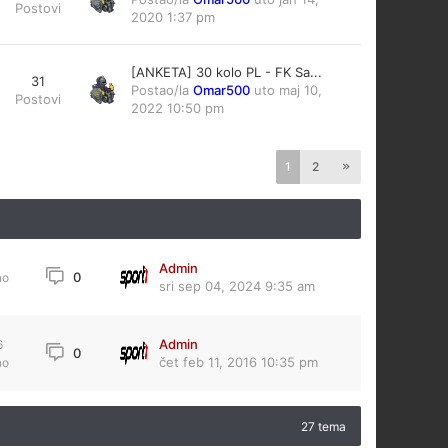
Postovi
2020 1:37 pm
[ANKETA] 30 kolo PL - FK Sa...
31
Postao/la
Omar500
uto maj 10,
Postovi
2022 10:50 pm
1
2
Admin
0
no
sri sep 04, 2024 9:35 am
Admin
6
0
čet feb 11, 2016 10:35 pm
no
27 tema