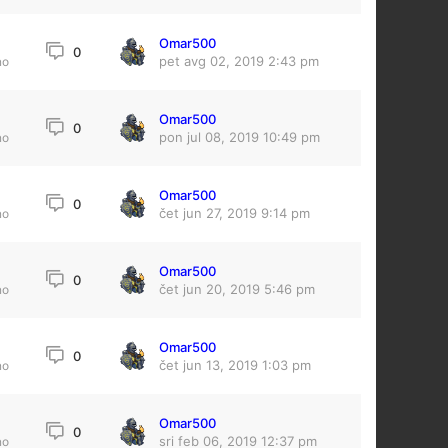
Omar500
0
pet avg 02, 2019 2:43 pm
no
Omar500
0
pon jul 08, 2019 10:49 pm
no
Omar500
0
čet jun 27, 2019 9:14 pm
no
Omar500
0
čet jun 20, 2019 5:46 pm
no
Omar500
8
0
čet jun 13, 2019 1:03 pm
no
Omar500
0
sri feb 06, 2019 12:37 pm
no