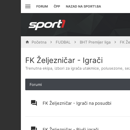
FORUM
ČPP
NAZAD NA SPORT1.BA
Početna
FUDBAL
BHT Premijer liga
FK Že
FK Željezničar - Igrači
Trenutna ekipa, izbori za igrača utakmice, polusezone, sezo
Forumi
FK Željezničar - Igrači na posudbi
FK Željezničar - Bivši igrači