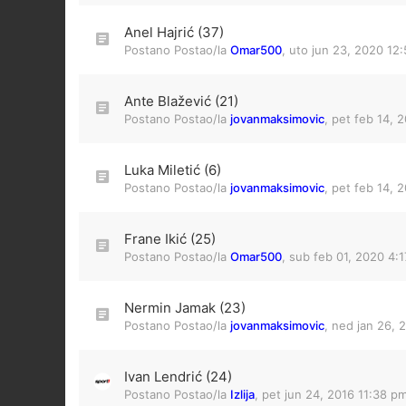
Anel Hajrić (37)
Postano Postao/la
Omar500
,
uto jun 23, 2020 12
Ante Blažević (21)
Postano Postao/la
jovanmaksimovic
,
pet feb 14, 
Luka Miletić (6)
Postano Postao/la
jovanmaksimovic
,
pet feb 14, 
Frane Ikić (25)
Postano Postao/la
Omar500
,
sub feb 01, 2020 4:
Nermin Jamak (23)
Postano Postao/la
jovanmaksimovic
,
ned jan 26, 
Ivan Lendrić (24)
Postano Postao/la
Izlija
,
pet jun 24, 2016 11:38 p