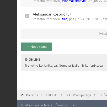
Postano Postao/la
jovanmaksimovic
,
uto jun 27, 2
Aleksandar Kosorić (5)
Postano Postao/la
Izlija
,
pet jun 24, 2016 11:13 pm
Prika
Nova tema
ONLINE
Trenutno korisnika/ca: Nema prijavljenih korisnika/ca. i 
Početna
FUDBAL
BHT Premijer liga
FK Že
Izbriši sve kolačiće
Članstvo
Tim