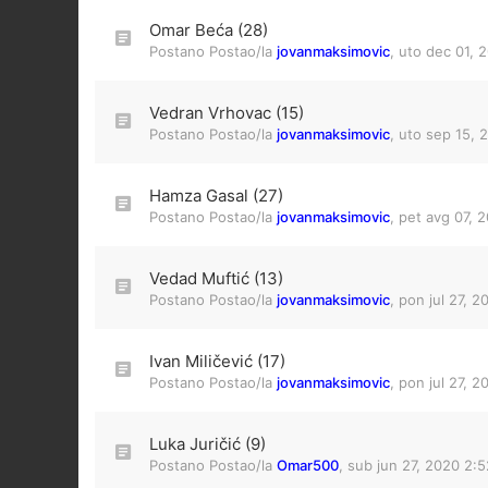
Omar Beća (28)
Postano Postao/la
jovanmaksimovic
,
uto dec 01, 
Vedran Vrhovac (15)
Postano Postao/la
jovanmaksimovic
,
uto sep 15, 
Hamza Gasal (27)
Postano Postao/la
jovanmaksimovic
,
pet avg 07, 
Vedad Muftić (13)
Postano Postao/la
jovanmaksimovic
,
pon jul 27, 
Ivan Miličević (17)
Postano Postao/la
jovanmaksimovic
,
pon jul 27, 
Luka Juričić (9)
Postano Postao/la
Omar500
,
sub jun 27, 2020 2: