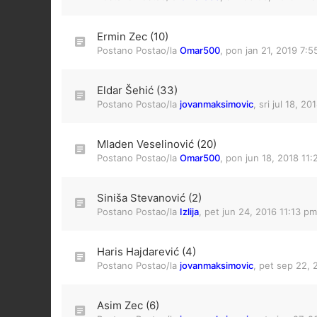
Ermin Zec (10)
Postano Postao/la
Omar500
,
pon jan 21, 2019 7:
Eldar Šehić (33)
Postano Postao/la
jovanmaksimovic
,
sri jul 18, 2
Mladen Veselinović (20)
Postano Postao/la
Omar500
,
pon jun 18, 2018 11:
Siniša Stevanović (2)
Postano Postao/la
Izlija
,
pet jun 24, 2016 11:13 pm
Haris Hajdarević (4)
Postano Postao/la
jovanmaksimovic
,
pet sep 22, 
Asim Zec (6)