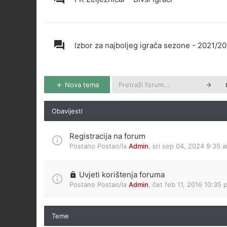
Izbor za najboljeg igrača sezone - 2021/2
Nova tema
Obavijesti
Registracija na forum
Postano Postao/la
Admin
,
sri sep 04, 2024 9:35 
Uvjeti korištenja foruma
Postano Postao/la
Admin
,
čet feb 11, 2016 10:35 
Teme