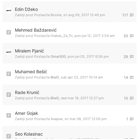
Edin Džeko
Zadnji post Postao/la
Bosnia
,
sri avg 09, 2017 12:40 pm
117
Mehmed Baždarević
Zadnji post Postao/la
Vrabac_Za_Tri
,
pon jun 12, 2017 2:54 am
20
Miralem Pjanić
Zadnji post Postao/la
Omar500
,
pon jun 05, 2017 6:56 pm
29
Muhamed Bešić
Zadnji post Postao/la
BlwD
,
sub apr 22, 2017 10:14 am
14
Rade Krunić
Zadnji post Postao/la
BlwD
,
ned mar 19, 2017 12:27 pm
10
Amer Gojak
Zadnji post Postao/la
Анарки
,
sri mar 08, 2017 12:00 pm
1
Seo Kolasinac