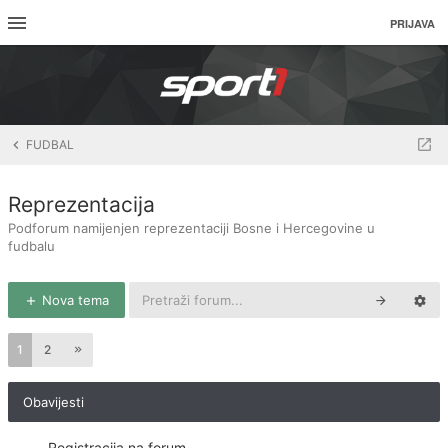
PRIJAVA
FUDBAL
Reprezentacija
Podforum namijenjen reprezentaciji Bosne i Hercegovine u
fudbalu
Nova tema
1
2
Obavijesti
Registracija na forum