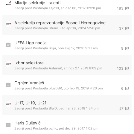
Mladje selekcije i talenti
Zadnji post Postao/la
sajo10
,
sri dec 06, 2017 12:20 pm
183
A selekcija reprezentacije Bosne i Hercegovine
Zadnji post Postao/la
Straus
,
uto apr 16, 2024 5:56 pm
37
UEFA Liga nacija
Zadnji post Postao/la
Izlija
,
pon avg 17, 2020 9:27 am
9
Izbor selektora
Zadnji post Postao/la
AsharaK
,
sri nov 27, 2019 8:09 pm
103
Ognjen Vranješ
Zadnji post Postao/la
blueDBR
,
uto feb 19, 2019 4:20 pm
6
U-17, U-19, U-21
Zadnji post Postao/la
BlwD
,
pet mar 23, 2018 1:34 pm
27
Haris Duljević
Zadnji post Postao/la
bzilic
,
pet dec 29, 2017 1:02 pm