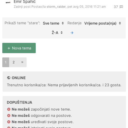
Emir Spahić
Zadnji post Postao/la
storm_raider
,
pet avg 05, 2016 11:21 am
37
Prikaži teme “stare”:
Redanje
Sve teme
Vrijeme posta(nja)
Ž-A
Nova tema
1
2
ONLINE
Trenutno korisnika/ca: Nema prijavljenih korisnika/ca. i 23 gosta.
DOPUŠTENJA
Ne možeš
započinjati nove teme.
Ne možeš
odgovarati na postove.
Ne možeš
uređivati svoje postove.