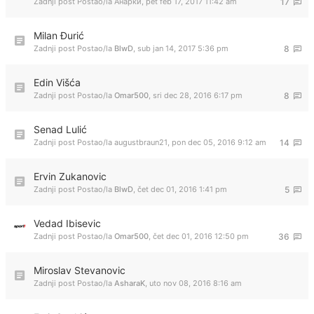
Zadnji post Postao/la
Анарки
,
pet feb 17, 2017 11:42 am
17
Milan Đurić
Zadnji post Postao/la
BlwD
,
sub jan 14, 2017 5:36 pm
8
Edin Višća
Zadnji post Postao/la
Omar500
,
sri dec 28, 2016 6:17 pm
8
Senad Lulić
Zadnji post Postao/la
augustbraun21
,
pon dec 05, 2016 9:12 am
14
Ervin Zukanovic
Zadnji post Postao/la
BlwD
,
čet dec 01, 2016 1:41 pm
5
Vedad Ibisevic
Zadnji post Postao/la
Omar500
,
čet dec 01, 2016 12:50 pm
36
Miroslav Stevanovic
Zadnji post Postao/la
AsharaK
,
uto nov 08, 2016 8:16 am