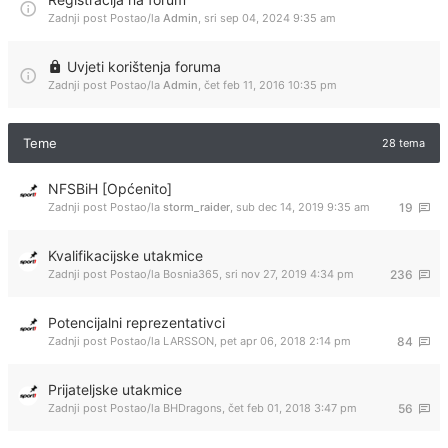
Zadnji post Postao/la
Admin
,
sri sep 04, 2024 9:35 am
Uvjeti korištenja foruma
Zadnji post Postao/la
Admin
,
čet feb 11, 2016 10:35 pm
Teme
28 tema
NFSBiH [Općenito]
Zadnji post Postao/la
storm_raider
,
sub dec 14, 2019 9:35 am
19
Kvalifikacijske utakmice
Zadnji post Postao/la
Bosnia365
,
sri nov 27, 2019 4:34 pm
236
Potencijalni reprezentativci
Zadnji post Postao/la
LARSSON
,
pet apr 06, 2018 2:14 pm
84
Prijateljske utakmice
Zadnji post Postao/la
BHDragons
,
čet feb 01, 2018 3:47 pm
56