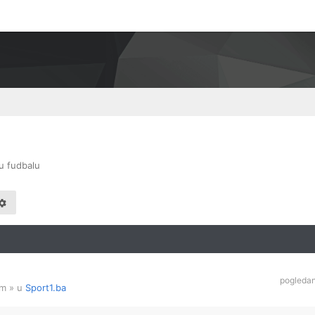
u fudbalu
pogleda
am
» u
Sport1.ba