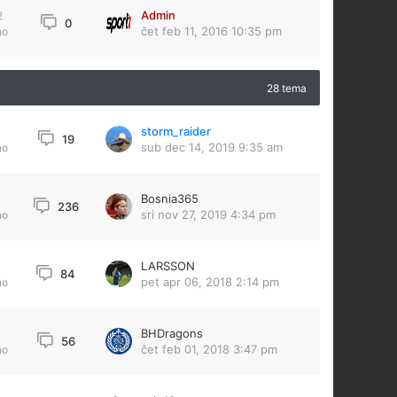
Admin
2
0
čet feb 11, 2016 10:35 pm
no
28 tema
storm_raider
19
sub dec 14, 2019 9:35 am
no
Bosnia365
236
sri nov 27, 2019 4:34 pm
no
LARSSON
84
pet apr 06, 2018 2:14 pm
no
BHDragons
7
56
čet feb 01, 2018 3:47 pm
no