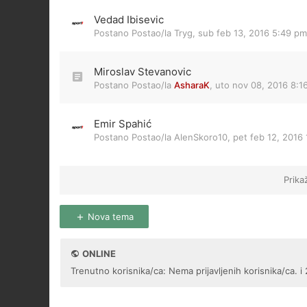
Vedad Ibisevic
Postano Postao/la
Tryg
,
sub feb 13, 2016 5:49 pm
Miroslav Stevanovic
Postano Postao/la
AsharaK
,
uto nov 08, 2016 8:1
Emir Spahić
Postano Postao/la
AlenSkoro10
,
pet feb 12, 2016
Prika
Nova tema
ONLINE
Trenutno korisnika/ca: Nema prijavljenih korisnika/ca. i