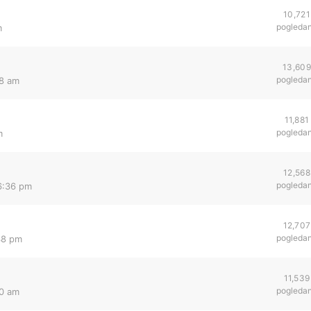
10,721
pogleda
m
13,609
pogleda
38 am
11,881
pogleda
m
12,568
pogleda
6:36 pm
12,707
pogleda
38 pm
11,539
pogleda
40 am