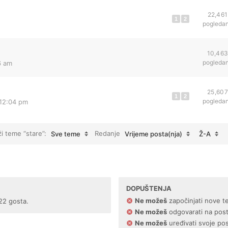
22,461
1
2
pogleda
10,46
pogleda
6 am
25,607
1
2
pogleda
 12:04 pm
ži teme “stare”:
Redanje
Sve teme
Vrijeme posta(nja)
Ž-A
DOPUŠTENJA
Ne možeš
započinjati nove t
 22 gosta.
Ne možeš
odgovarati na pos
Ne možeš
uređivati svoje po