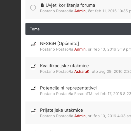
Uvjeti korištenja foruma
Postano Postao/la
Admin
,
čet feb 11, 2016 10:35 
Teme
NFSBiH [Općenito]
Postano Postao/la
Admin
,
sri feb 10, 2016 3:19 p
Kvalifikacijske utakmice
Postano Postao/la
AsharaK
,
uto avg 09, 2016 2:3
Potencijalni reprezentativci
Postano Postao/la
FaraonTM
,
sri feb 17, 2016 8:2
Prijateljske utakmice
Postano Postao/la
Admin
,
sri feb 10, 2016 4:03 a