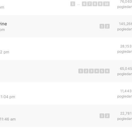
76,06
1
...
6
7
8
9
10
pogleda
 pm
vine
145,26
1
2
pogleda
 pm
28,153
pogleda
52 pm
65,04
1
2
3
4
5
6
pogleda
11,443
pogleda
11:04 pm
22,781
1
2
pogleda
 11:46 am