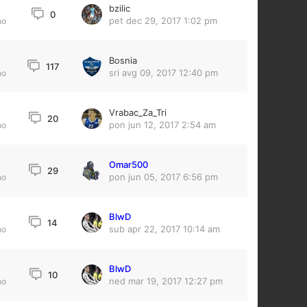
bzilic
0
pet dec 29, 2017 1:02 pm
no
Bosnia
117
sri avg 09, 2017 12:40 pm
no
Vrabac_Za_Tri
9
20
pon jun 12, 2017 2:54 am
no
Omar500
29
pon jun 05, 2017 6:56 pm
no
BlwD
14
sub apr 22, 2017 10:14 am
no
BlwD
4
10
ned mar 19, 2017 12:27 pm
no