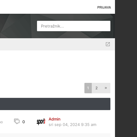
PRIJAVA
Pretražnik...
1
2
Admin
0
no
sri sep 04, 2024 9:35 am