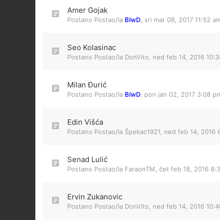
Amer Gojak
Postano Postao/la
BlwD
,
sri mar 08, 2017 11:52 a
Seo Kolasinac
Postano Postao/la
DonVito
,
ned feb 14, 2016 10:
Milan Đurić
Postano Postao/la
BlwD
,
pon jan 02, 2017 3:08 p
Edin Višća
Postano Postao/la
Špekac1921
,
ned feb 14, 2016 
Senad Lulić
Postano Postao/la
FaraonTM
,
čet feb 18, 2016 8:
Ervin Zukanovic
Postano Postao/la
DonVito
,
ned feb 14, 2016 10: