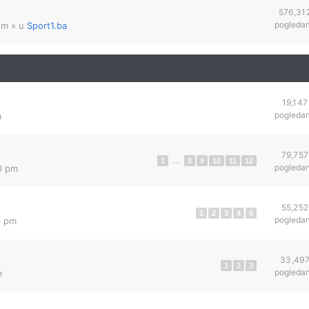
576,31
pogleda
pm
» u
Sport1.ba
19,147
pogleda
m
79,757
1
...
8
9
10
11
12
pogleda
0 pm
55,252
1
2
3
4
5
pogleda
3 pm
33,49
1
2
3
pogleda
m