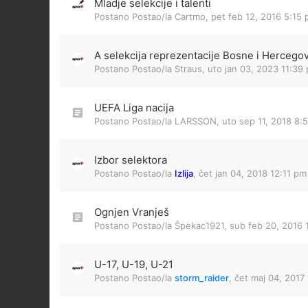
Mladje selekcije i talenti
Postano Postao/la
Cartmo
,
pet feb 12, 2016 5:15
A selekcija reprezentacije Bosne i Hercego
Postano Postao/la
Straus
,
uto jan 03, 2023 11:39
UEFA Liga nacija
Postano Postao/la
LARSSON
,
uto sep 11, 2018 8:
Izbor selektora
Postano Postao/la
Izlija
,
čet jan 04, 2018 12:11 pm
Ognjen Vranješ
Postano Postao/la
Špekac1921
,
sub feb 20, 2016 
U-17, U-19, U-21
Postano Postao/la
storm_raider
,
čet maj 04, 2017