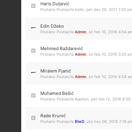
Haris Duljević
Postano Postao/la
bzilic
,
pet dec 29, 2017 1:02 p
Edin Džeko
Postano Postao/la
Admin
,
sri feb 10, 2016 4:04 a
Mehmed Baždarević
Postano Postao/la
Admin
,
sri feb 10, 2016 3:20 p
Miralem Pjanić
Postano Postao/la
Admin
,
sri feb 10, 2016 4:04 a
Muhamed Bešić
Postano Postao/la
Kapiten
,
pet feb 12, 2016 8:56
Rade Krunić
Postano Postao/la
BlwD
,
uto nov 08, 2016 7:18 p