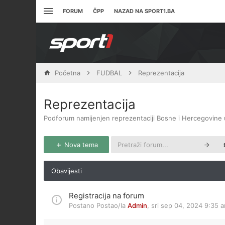
FORUM
ČPP
NAZAD NA SPORT1.BA
Početna
FUDBAL
Reprezentacija
Reprezentacija
Podforum namijenjen reprezentaciji Bosne i Hercegovine 
Nova tema
Obavijesti
Registracija na forum
Postano Postao/la
Admin
,
sri sep 04, 2024 9:35 