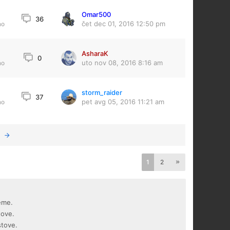
Omar500
36
čet dec 01, 2016 12:50 pm
no
AsharaK
3
0
uto nov 08, 2016 8:16 am
no
storm_raider
37
pet avg 05, 2016 11:21 am
no
1
2
eme.
tove.
stove.