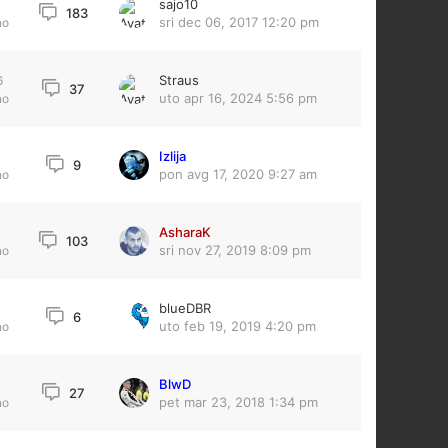
sajo10
3
183
sri dec 06, 2017 12:20 pm
no
Straus
6
37
uto apr 16, 2024 5:56 pm
no
Izlija
9
pon avg 17, 2020 9:27 am
no
AsharaK
5
103
sri nov 27, 2019 8:09 pm
no
blueDBR
6
uto feb 19, 2019 4:20 pm
no
BlwD
27
pet mar 23, 2018 1:34 pm
no