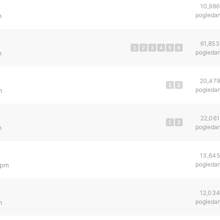
10,986
pogleda
m
61,853
1
2
3
4
5
6
pogleda
m
20,47
1
2
pogleda
m
22,061
1
2
pogleda
m
13,645
pogleda
 pm
12,03
pogleda
m