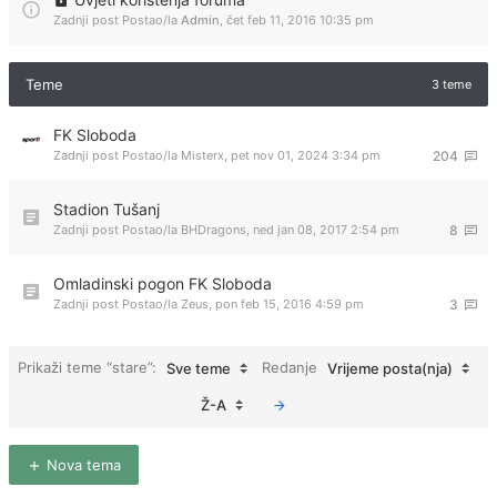
Zadnji post Postao/la
Admin
,
čet feb 11, 2016 10:35 pm
Teme
3 teme
FK Sloboda
Zadnji post Postao/la
Misterx
,
pet nov 01, 2024 3:34 pm
204
Stadion Tušanj
Zadnji post Postao/la
BHDragons
,
ned jan 08, 2017 2:54 pm
8
Omladinski pogon FK Sloboda
Zadnji post Postao/la
Zeus
,
pon feb 15, 2016 4:59 pm
3
Prikaži teme “stare”:
Redanje
Sve teme
Vrijeme posta(nja)
Ž-A
Nova tema