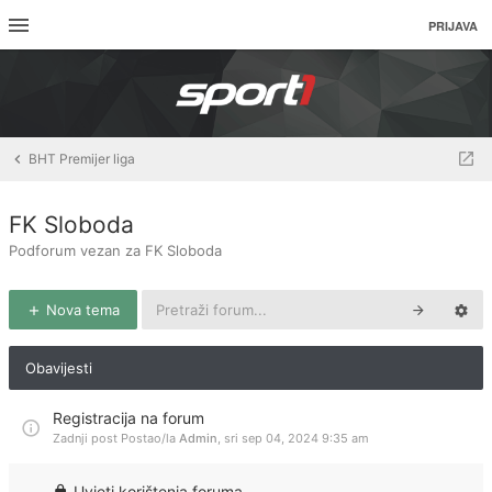
PRIJAVA
BHT Premijer liga
FK Sloboda
Podforum vezan za FK Sloboda
Nova tema
Obavijesti
Registracija na forum
Zadnji post Postao/la
Admin
,
sri sep 04, 2024 9:35 am
Uvjeti korištenja foruma