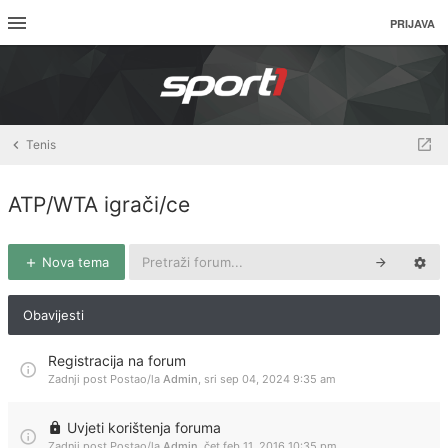
PRIJAVA
Tenis
ATP/WTA igrači/ce
Nova tema
Obavijesti
Registracija na forum
Zadnji post Postao/la
Admin
,
sri sep 04, 2024 9:35 am
Uvjeti korištenja foruma
Zadnji post Postao/la
Admin
,
čet feb 11, 2016 10:35 pm