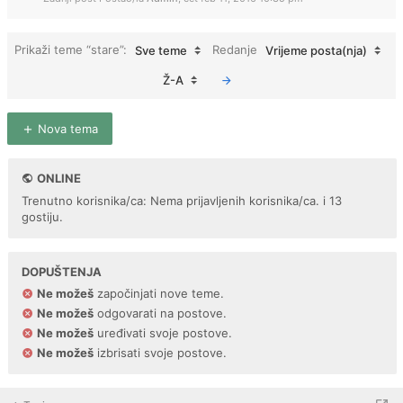
Prikaži teme “stare”:
Redanje
Sve teme
Vrijeme posta(nja)
Ž-A
Nova tema
ONLINE
Trenutno korisnika/ca: Nema prijavljenih korisnika/ca. i 13
gostiju.
DOPUŠTENJA
Ne možeš
započinjati nove teme.
Ne možeš
odgovarati na postove.
Ne možeš
uređivati svoje postove.
Ne možeš
izbrisati svoje postove.