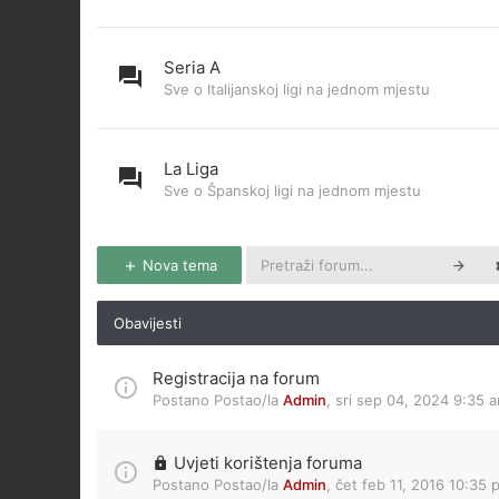
Seria A
Sve o Italijanskoj ligi na jednom mjestu
La Liga
Sve o Španskoj ligi na jednom mjestu
Nova tema
Obavijesti
Registracija na forum
Postano Postao/la
Admin
,
sri sep 04, 2024 9:35 
Uvjeti korištenja foruma
Postano Postao/la
Admin
,
čet feb 11, 2016 10:35 