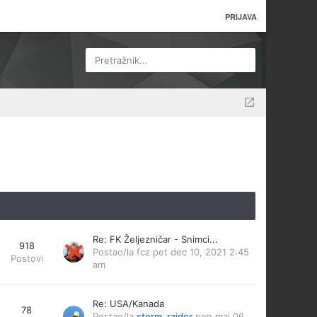
PRIJAVA
Pretražnik...
Re: FK Željezničar - Snimci...
918
Postao/la
fcz
pet dec 10, 2021 2:45
Postovi
am
Re: USA/Kanada
78
Postao/la
storm_raider
pon maj 06,