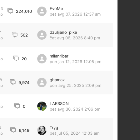
EvoMe
33
224,010
pet avg 07, 2026 12:37 am
no
dzulijano_pike
7
502
čet avg 06, 2026 8:40 pm
no
milanribar
20
no
pon jan 12, 2026 12:05 pm
ghamaz
28
9,974
pon avg 25, 2025 2:09 pm
no
LARSSON
0
no
pet avg 30, 2024 2:06 pm
Tryg
0
6,149
pet jul 05, 2024 12:03 am
no