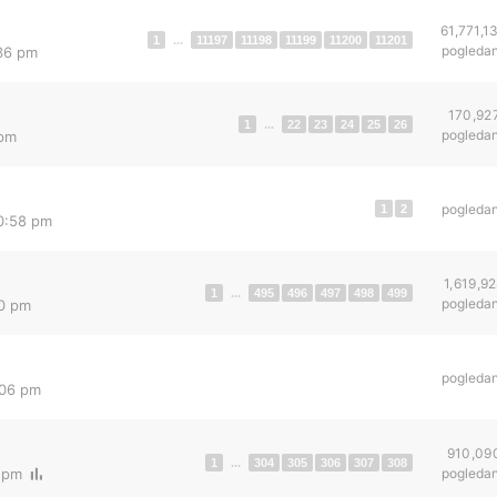
61,771,1
1
...
11197
11198
11199
11200
11201
pogleda
:36 pm
170,92
1
...
22
23
24
25
26
pogleda
 pm
pogleda
1
2
0:58 pm
1,619,9
1
...
495
496
497
498
499
pogleda
30 pm
pogleda
:06 pm
910,09
1
...
304
305
306
307
308
6 pm
pogleda