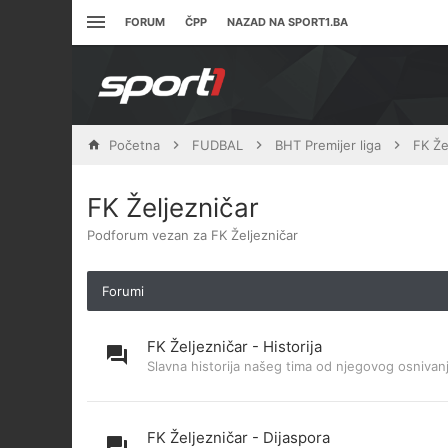
FORUM
ČPP
NAZAD NA SPORT1.BA
Početna
FUDBAL
BHT Premijer liga
FK Že
FK Željezničar
Podforum vezan za FK Željezničar
Forumi
FK Željezničar - Historija
Slavna historija našeg tima od njegovog osnivanj
FK Željezničar - Dijaspora