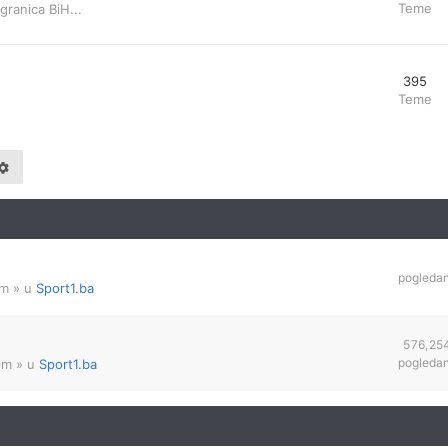
Teme
granica BiH...
395
Teme
pogleda
am
» u
Sport1.ba
576,25
pogleda
pm
» u
Sport1.ba