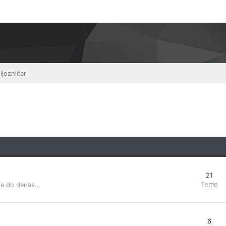
ljezničar
21
Teme
a do danas...
6