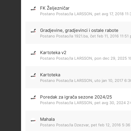
FK Željezničar
Postano Postao/la
LARSSON
,
pet avg 17, 2018 11
Gradjevine, gradjevinci i ostale rabote
Postano Postao/la
1921.ba
,
čet feb 11, 2016 11:51
Kartoteka v2
Postano Postao/la
LARSSON
,
pon dec 29, 2025 1
Kartoteka
Postano Postao/la
LARSSON
,
uto jan 10, 2017 6:
Poredak za igrača sezone 2024/25
Postano Postao/la
LARSSON
,
pet avg 30, 2024 2
Mahala
Postano Postao/la
Dzezvar
,
pet feb 12, 2016 5:3