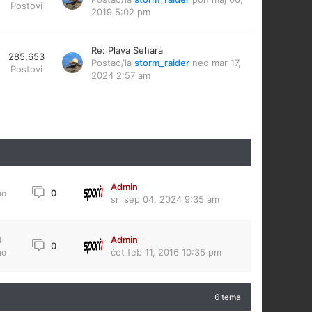
Postovi
2019 5:02 pm
Re: Plava Sehara
285,653
Postao/la
storm_raider
ned mar 17,
Postovi
2024 2:57 am
Admin
0
no
sri sep 04, 2024 9:35 am
Admin
4
0
čet feb 11, 2016 10:35 pm
no
6 tema