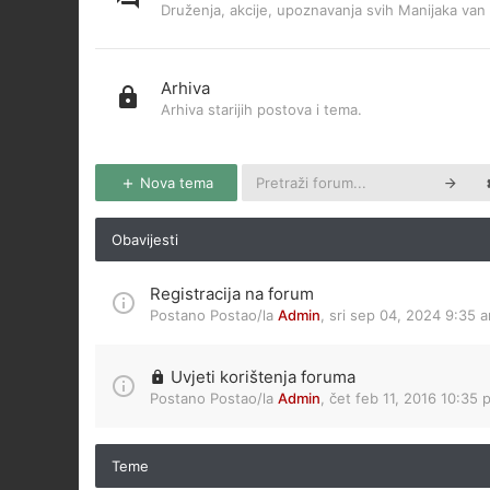
Druženja, akcije, upoznavanja svih Manijaka van 
Arhiva
Arhiva starijih postova i tema.
Nova tema
Obavijesti
Registracija na forum
Postano Postao/la
Admin
,
sri sep 04, 2024 9:35 
Uvjeti korištenja foruma
Postano Postao/la
Admin
,
čet feb 11, 2016 10:35 
Teme