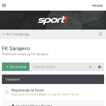
PRIJAVA
BHT Premijer liga
FK Sarajevo
Podforum vezan za FK Sarajevo
Nova tema
Obavijesti
Registracija na forum
Zadnji post Postao/la
Admin
,
sri sep 04, 2024 9:35 am
Uvjeti korištenja foruma