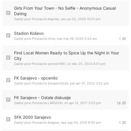
Girls From Your Town - No Selfie - Anonymous Casual
Dating
Zadnji post Postao/la
Kapiten
,
uto jun 02, 2026 10:51 pm
Stadion Koševo
Zadnji post Postao/la
chile
,
sub maj 09, 2026 5:24 am
1
Find Local Women Ready to Spice Up the Night in Your
City
Zadnji post Postao/la
sprodz1987
,
sri dec 25, 2024 8:01 pm
FK Sarajevo - opcenito
Zadnji post Postao/la
SarajevoGrad
,
pet apr 01, 2022 3:52 pm
FK Sarajevo - Ostale diskusije
Zadnji post Postao/la
LARSSON
,
sri apr 12, 2017 3:23 pm
18
SFK 2000 Sarajevo
Zadnji post Postao/la
Анарки
,
ned sep 04, 2016 8:59 pm
1