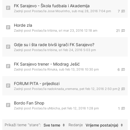
FK Sarajevo - Škola fudbala i Akademija
Zadnji post Postao/la
Jose Mourinho
,
sub maj 28, 2016 7:04 pm
7
Horde zla
Zadnji post Postao/la
tribina
,
sri mar 23, 2016 12:18 am
21
Gdje su i šta rade bivši igrači FK Sarajevo?
Zadnji post Postao/la
tribina
,
sri feb 24, 2016 5:03 pm
FK Sarajevo trener - Miodrag Ješić
Zadnji post Postao/la
Rinuka
,
sub feb 13, 2016 10:30 pm
6
FORUM PITA - prijedlozi
Zadnji post Postao/la
nadoknada_vremena
,
pet feb 12, 2016 2:50 pm
2
Bordo Fan Shop
Zadnji post Postao/la
uNbicha
,
pet feb 12, 2016 1:28 pm
1
Prikaži teme “stare”:
Redanje
Sve teme
Vrijeme posta(nja)