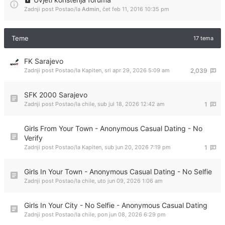
Zadnji post Postao/la
Admin
,
čet feb 11, 2016 10:35 pm
Teme
17 tema
FK Sarajevo
Zadnji post Postao/la
Kapiten
,
sri apr 29, 2026 5:09 am
2,039
SFK 2000 Sarajevo
Zadnji post Postao/la
chile
,
sub jul 18, 2026 12:42 am
1
Girls From Your Town - Anonymous Casual Dating - No
Verify
Zadnji post Postao/la
Kapiten
,
sub jun 20, 2026 7:19 pm
1
Girls In Your Town - Anonymous Casual Dating - No Selfie
Zadnji post Postao/la
chile
,
uto jun 09, 2026 1:06 am
Girls In Your City - No Selfie - Anonymous Casual Dating
Zadnji post Postao/la
chile
,
pon jun 08, 2026 6:29 pm