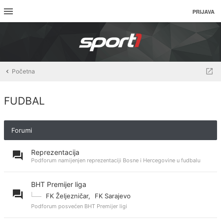
PRIJAVA
Početna
FUDBAL
Forumi
Reprezentacija
Podforum namijenjen reprezentaciji Bosne i Hercegovine u fudbalu
BHT Premijer liga
FK Željezničar
,
FK Sarajevo
Podforum posvećen BHT Premijer ligi