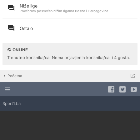
Niže lige
Podforum posvećen nižim ligama Bosne i Hercegovine
Ostalo
ONLINE
Trenutno korisnika/ca: Nema prijavljenih korisnika/ca. i 4 gosta.
Početna
Sport1.ba