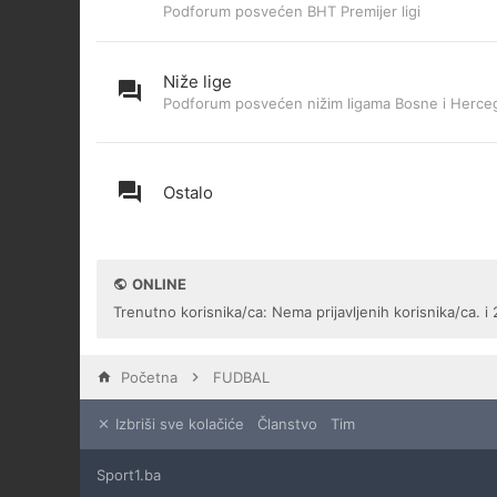
Podforum posvećen BHT Premijer ligi
Niže lige
Podforum posvećen nižim ligama Bosne i Herce
Ostalo
ONLINE
Trenutno korisnika/ca: Nema prijavljenih korisnika/ca. i 
Početna
FUDBAL
Izbriši sve kolačiće
Članstvo
Tim
Sport1.ba