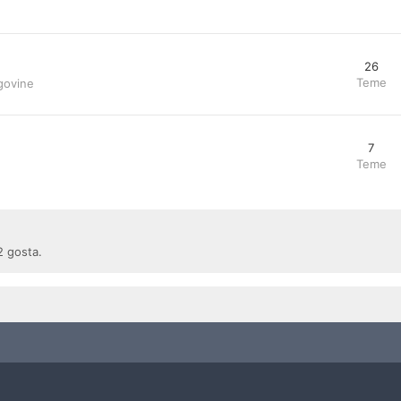
26
Teme
govine
7
Teme
2 gosta.