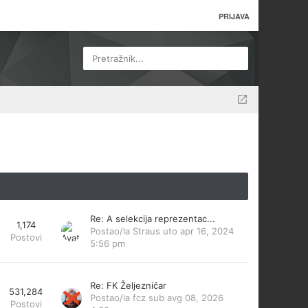
PRIJAVA
Pretražnik...
Re: A selekcija reprezentac...
1,174
Postao/la
Straus
uto apr 16, 2024
Postovi
5:56 pm
Re: FK Željezničar
531,284
Postao/la
fcz
sub avg 08, 2026
Postovi