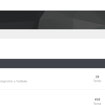
28
Teme
cegovine u fudbalu
459
Teme