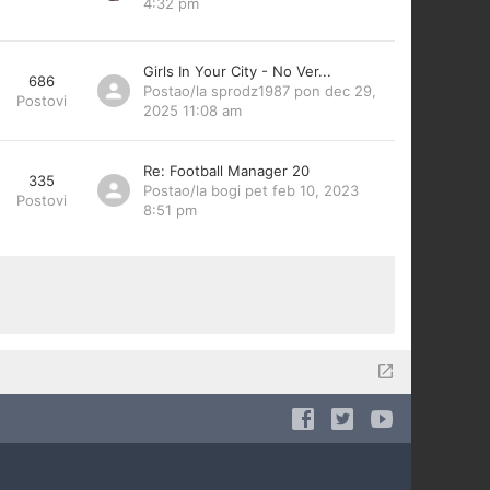
4:32 pm
Girls In Your City - No Ver...
686
Postao/la
sprodz1987
pon dec 29,
Postovi
2025 11:08 am
Re: Football Manager 20
335
Postao/la
bogi
pet feb 10, 2023
Postovi
8:51 pm