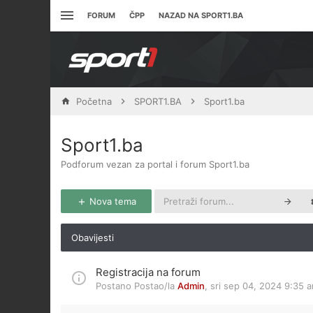
FORUM
ČPP
NAZAD NA SPORT1.BA
Početna
SPORT1.BA
Sport1.ba
Sport1.ba
Podforum vezan za portal i forum Sport1.ba
Nova tema
Obavijesti
Registracija na forum
Postano Postao/la
Admin
,
sri sep 04, 2024 9:35 