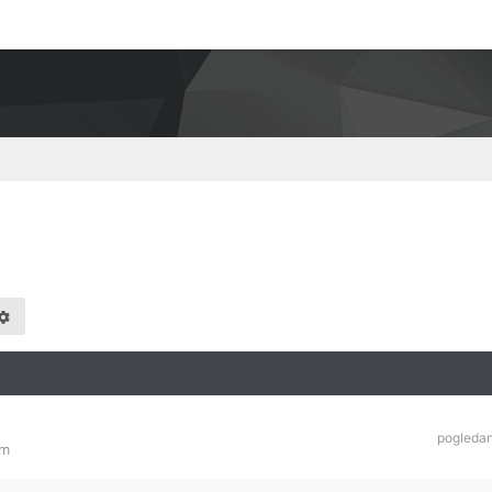
pogleda
am