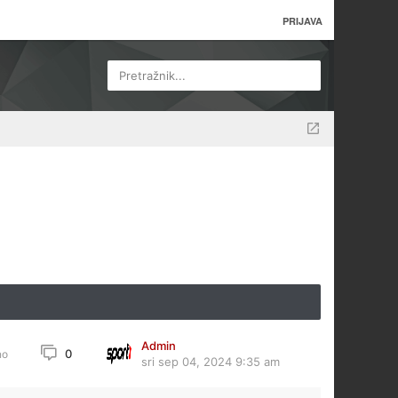
PRIJAVA
Pretražnik...
Admin
0
no
sri sep 04, 2024 9:35 am