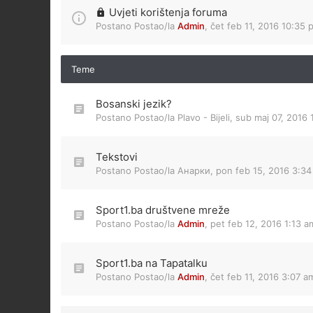
Uvjeti korištenja foruma
Postano Postao/la
Admin
,
čet feb 11, 2016 10:35 
Teme
Bosanski jezik?
Postano Postao/la
Plavo - Bijeli
,
sub maj 07, 2016 
Tekstovi
Postano Postao/la
Анарки
,
pon feb 15, 2016 3:3
Sport1.ba društvene mreže
Postano Postao/la
Admin
,
pet feb 12, 2016 1:13 a
Sport1.ba na Tapatalku
Postano Postao/la
Admin
,
čet feb 11, 2016 3:07 a