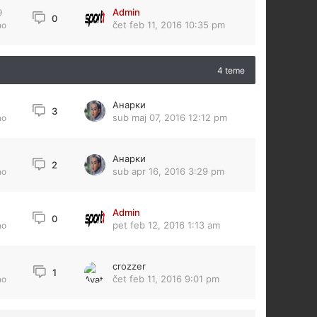
Admin
9
0
čet feb 11, 2016 10:35 pm
no
4 teme
Анарки
4
3
sub maj 07, 2016 12:12 pm
no
Анарки
2
sub apr 16, 2016 3:29 pm
no
Admin
0
pet feb 12, 2016 1:13 am
no
crozzer
1
čet feb 11, 2016 9:01 pm
no