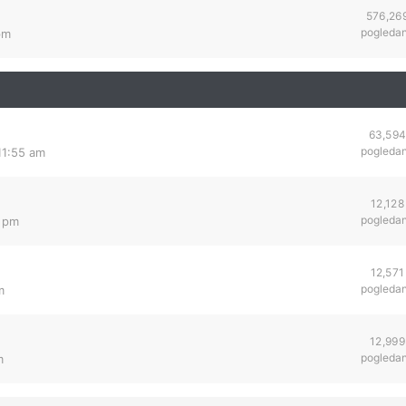
576,26
pogleda
pm
63,59
pogleda
11:55 am
12,128
pogleda
4 pm
12,571
pogleda
m
12,999
pogleda
m