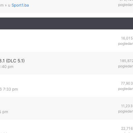
pogleda
pm
» u
Sport1.ba
16,015
pogleda
.1 (DLC 5.1)
185,87
pogleda
 1:40 pm
77,903
pogleda
16 7:33 pm
11,233
pogleda
45 pm
22,716