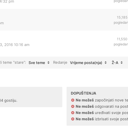
pogleda
 4:32 pm
15,185
pogleda
 pm
11,550
pogleda
3, 2016 10:16 am
ži teme “stare”:
Redanje
Sve teme
Vrijeme posta(nja)
Ž-A
DOPUŠTENJA
Ne možeš
započinjati nove t
14 gostiju.
Ne možeš
odgovarati na pos
Ne možeš
uređivati svoje po
Ne možeš
izbrisati svoje pos