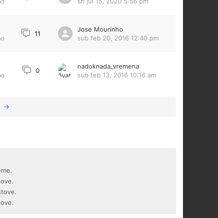
sri jul 15, 2020 5:56 pm
no
Jose Mourinho
11
sub feb 20, 2016 12:40 pm
no
nadoknada_vremena
0
sub feb 13, 2016 10:16 am
no
eme.
tove.
stove.
tove.