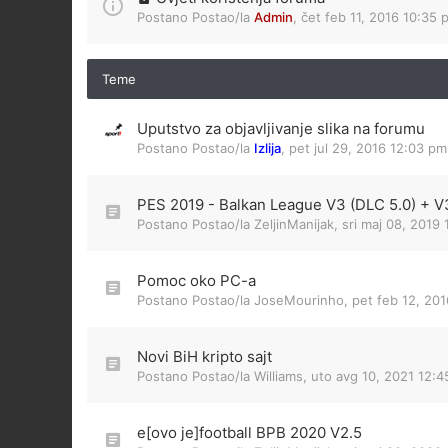
Postano Postao/la
Admin
,
čet feb 11, 2016 10:35 
Teme
Uputstvo za objavljivanje slika na forumu
Postano Postao/la
Izlija
,
pet jul 29, 2016 12:03 pm
PES 2019 - Balkan League V3 (DLC 5.0) + V3
Postano Postao/la
ZeljinManijak
,
sri maj 08, 2019
Pomoc oko PC-a
Postano Postao/la
JoseMourinho
,
pet feb 12, 20
Novi BiH kripto sajt
Postano Postao/la
Williams
,
uto avg 10, 2021 12:
e[ovo je]football BPB 2020 V2.5