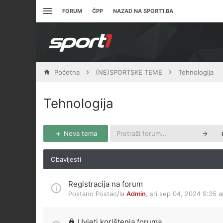
FORUM
ČPP
NAZAD NA SPORT1.BA
Početna
(NE)SPORTSKE TEME
Tehnologija
Tehnologija
Nova tema
Obavijesti
Registracija na forum
Postano Postao/la
Admin
,
sri sep 04, 2024 9:35 
Uvjeti korištenja foruma