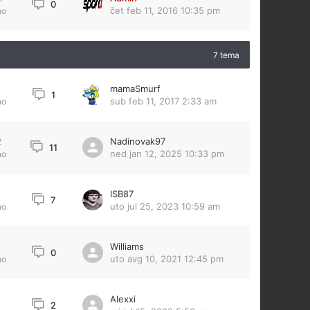
0
čet feb 11, 2016 10:35 pm
no
7 tema
mamaSmurf
1
sub feb 11, 2017 2:33 am
no
Nadinovak97
2
11
ned jan 12, 2025 10:33 pm
no
ISB87
7
uto jul 25, 2023 10:59 am
no
Williams
0
uto avg 10, 2021 12:45 pm
no
Alexxi
2