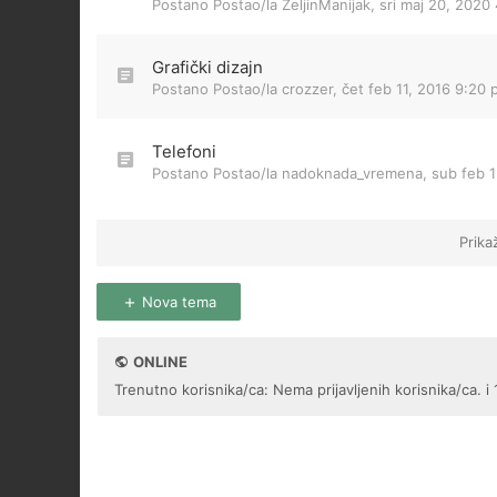
Postano Postao/la
ZeljinManijak
,
sri maj 20, 2020
Grafički dizajn
Postano Postao/la
crozzer
,
čet feb 11, 2016 9:20
Telefoni
Postano Postao/la
nadoknada_vremena
,
sub feb 1
Prika
Nova tema
ONLINE
Trenutno korisnika/ca: Nema prijavljenih korisnika/ca. i 