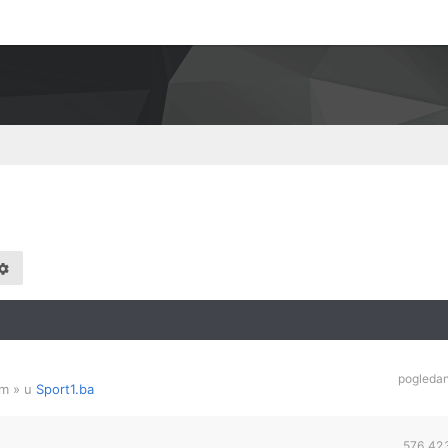
pogleda
am
» u
Sport1.ba
576,42