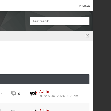
PRIJAVA
Pretražnik...
Admin
0
no
sri sep 04, 2024 9:35 am
Admin
3