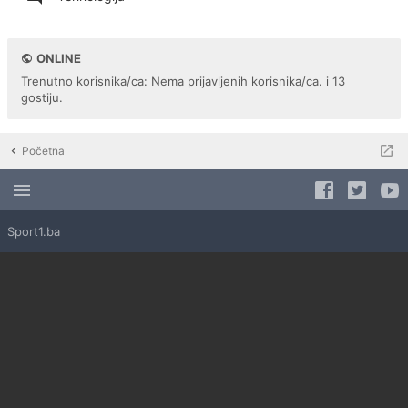
ONLINE
Trenutno korisnika/ca: Nema prijavljenih korisnika/ca. i 13
gostiju.
Početna
Sport1.ba