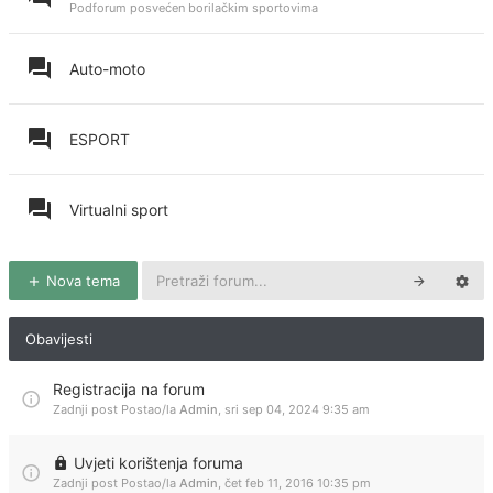
Podforum posvećen borilačkim sportovima
Auto-moto
ESPORT
Virtualni sport
Nova tema
Obavijesti
Registracija na forum
Zadnji post Postao/la
Admin
,
sri sep 04, 2024 9:35 am
Uvjeti korištenja foruma
Zadnji post Postao/la
Admin
,
čet feb 11, 2016 10:35 pm