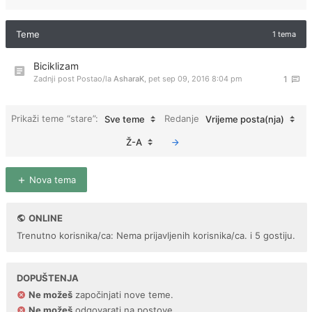
Teme
1 tema
Biciklizam
Zadnji post Postao/la
AsharaK
,
pet sep 09, 2016 8:04 pm
1
Prikaži teme “stare”:
Redanje
Sve teme
Vrijeme posta(nja)
Ž-A
Nova tema
ONLINE
Trenutno korisnika/ca: Nema prijavljenih korisnika/ca. i 5 gostiju.
DOPUŠTENJA
Ne možeš
započinjati nove teme.
Ne možeš
odgovarati na postove.