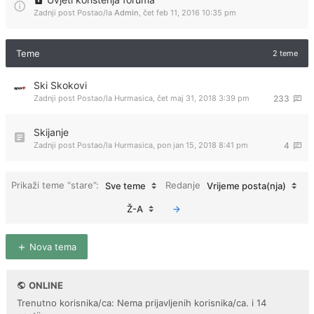
Zadnji post Postao/la
Admin
,
čet feb 11, 2016 10:35 pm
Teme
2 teme
Ski Skokovi
Zadnji post Postao/la
Hurmasica
,
čet maj 31, 2018 3:39 pm
233
Skijanje
Zadnji post Postao/la
Hurmasica
,
pon jan 15, 2018 8:41 pm
4
Prikaži teme “stare”:
Redanje
Sve teme
Vrijeme posta(nja)
Ž-A
Nova tema
ONLINE
Trenutno korisnika/ca: Nema prijavljenih korisnika/ca. i 14