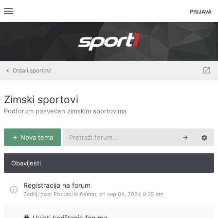
PRIJAVA
Ostali sportovi
Zimski sportovi
Podforum posvećen zimskim sportovima
Nova tema
Obavijesti
Registracija na forum
Zadnji post Postao/la
Admin
,
sri sep 04, 2024 9:35 am
Uvjeti korištenja foruma