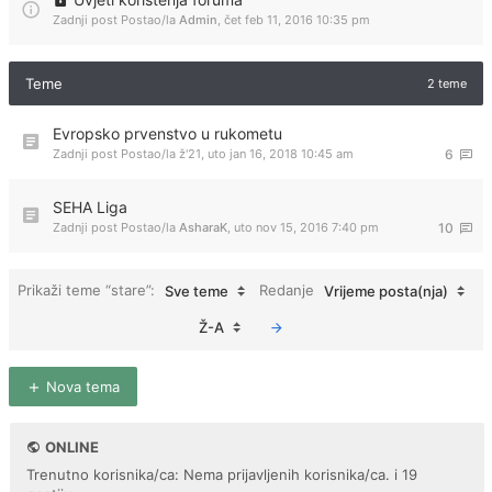
Zadnji post Postao/la
Admin
,
čet feb 11, 2016 10:35 pm
Teme
2 teme
Evropsko prvenstvo u rukometu
Zadnji post Postao/la
ž'21
,
uto jan 16, 2018 10:45 am
6
SEHA Liga
Zadnji post Postao/la
AsharaK
,
uto nov 15, 2016 7:40 pm
10
Prikaži teme “stare”:
Redanje
Sve teme
Vrijeme posta(nja)
Ž-A
Nova tema
ONLINE
Trenutno korisnika/ca: Nema prijavljenih korisnika/ca. i 19