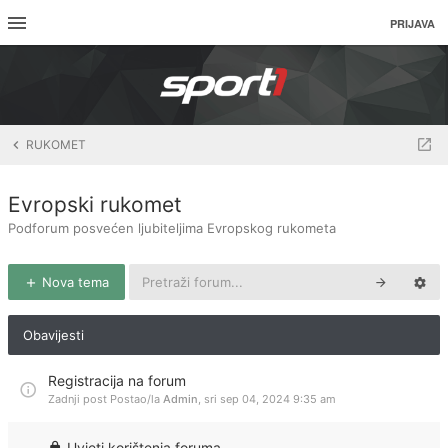
PRIJAVA
RUKOMET
Evropski rukomet
Podforum posvećen ljubiteljima Evropskog rukometa
Nova tema
Obavijesti
Registracija na forum
Zadnji post Postao/la
Admin
,
sri sep 04, 2024 9:35 am
Uvjeti korištenja foruma