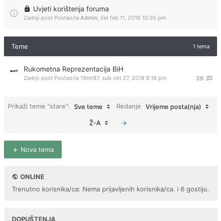
Uvjeti korištenja foruma
Zadnji post Postao/la
Admin
,
čet feb 11, 2016 10:35 pm
Teme
1 tema
Rukometna Reprezentacija BiH
Zadnji post Postao/la
19tm87
,
sub okt 27, 2018 8:18 pm
39
Prikaži teme “stare”:
Redanje
Sve teme
Vrijeme posta(nja)
Ž-A
Nova tema
ONLINE
Trenutno korisnika/ca: Nema prijavljenih korisnika/ca. i 6 gostiju.
DOPUŠTENJA