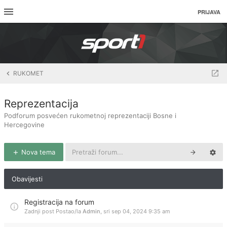
PRIJAVA
RUKOMET
Reprezentacija
Podforum posvećen rukometnoj reprezentaciji Bosne i
Hercegovine
Nova tema
Obavijesti
Registracija na forum
Zadnji post Postao/la
Admin
,
sri sep 04, 2024 9:35 am