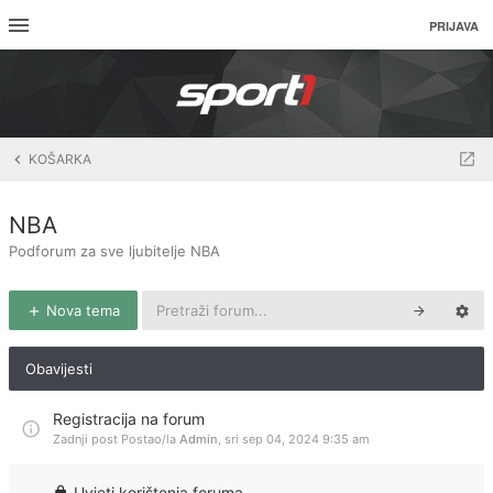
PRIJAVA
KOŠARKA
NBA
Podforum za sve ljubitelje NBA
Nova tema
Obavijesti
Registracija na forum
Zadnji post Postao/la
Admin
,
sri sep 04, 2024 9:35 am
Uvjeti korištenja foruma