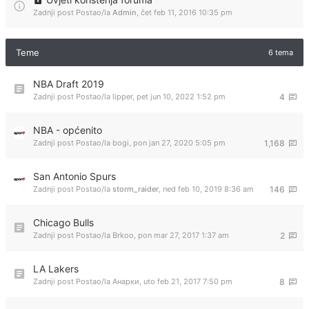
Zadnji post Postao/la
Admin
,
čet feb 11, 2016 10:35 pm
Teme
6 tema
NBA Draft 2019
Zadnji post Postao/la
lipper
,
pet jun 10, 2022 1:52 pm
4
NBA - općenito
Zadnji post Postao/la
bogi
,
pon jan 27, 2020 5:05 pm
1,168
San Antonio Spurs
Zadnji post Postao/la
storm_raider
,
ned feb 10, 2019 8:36 am
146
Chicago Bulls
Zadnji post Postao/la
Brkoo
,
pon mar 27, 2017 1:37 am
2
LA Lakers
Zadnji post Postao/la
Анарки
,
uto feb 21, 2017 7:50 pm
8