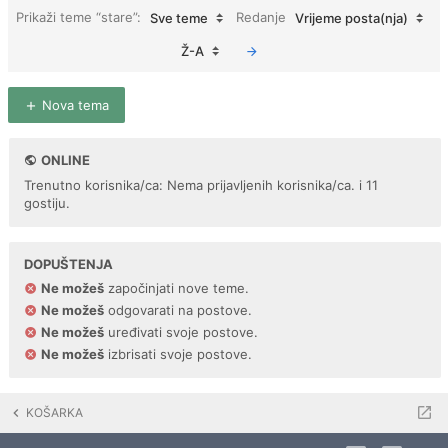
Prikaži teme “stare”:
Redanje
Sve teme
Vrijeme posta(nja)
Ž-A
Nova tema
ONLINE
Trenutno korisnika/ca: Nema prijavljenih korisnika/ca. i 11
gostiju.
DOPUŠTENJA
Ne možeš
započinjati nove teme.
Ne možeš
odgovarati na postove.
Ne možeš
uređivati svoje postove.
Ne možeš
izbrisati svoje postove.
KOŠARKA