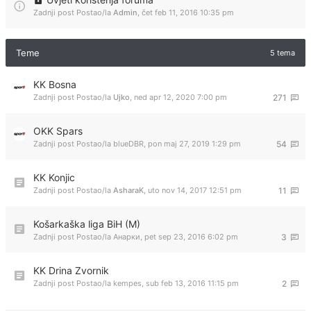
Zadnji post Postao/la
Admin
,
čet feb 11, 2016 10:35 pm
Teme
5 tema
KK Bosna
Zadnji post Postao/la
Ujko
,
ned apr 12, 2020 7:00 pm
271
OKK Spars
Zadnji post Postao/la
blueDBR
,
pon maj 27, 2019 1:29 pm
54
KK Konjic
Zadnji post Postao/la
AsharaK
,
uto nov 14, 2017 12:51 pm
11
Košarkaška liga BiH (M)
Zadnji post Postao/la
Анарки
,
pet sep 23, 2016 6:02 pm
3
KK Drina Zvornik
Zadnji post Postao/la
kempes
,
sub feb 13, 2016 11:15 pm
2