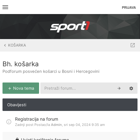
PRIJAVA
KOŠARKA
Bh. košarka
Podforum posvećen košarci u Bosni i Hercegovini
Nova tema
Obavijesti
Registracija na forum
Zadnji post Postao/la
Admin
,
sri sep 04, 2024 9:35 am
Uvjeti korištenja foruma