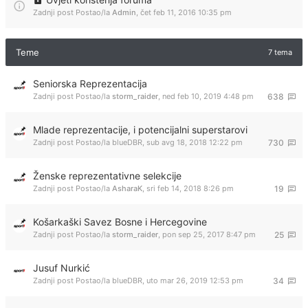
Zadnji post Postao/la
Admin
,
čet feb 11, 2016 10:35 pm
Teme
7 tema
Seniorska Reprezentacija
Zadnji post Postao/la
storm_raider
,
ned feb 10, 2019 4:48 pm
638
Mlade reprezentacije, i potencijalni superstarovi
Zadnji post Postao/la
blueDBR
,
sub avg 18, 2018 12:22 pm
730
Ženske reprezentativne selekcije
Zadnji post Postao/la
AsharaK
,
sri feb 14, 2018 8:26 pm
19
Košarkaški Savez Bosne i Hercegovine
Zadnji post Postao/la
storm_raider
,
pon sep 25, 2017 8:47 pm
25
Jusuf Nurkić
Zadnji post Postao/la
blueDBR
,
uto mar 26, 2019 12:53 pm
34