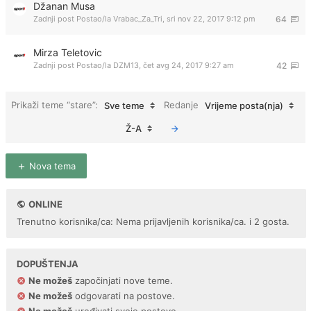
Džanan Musa
Zadnji post Postao/la
Vrabac_Za_Tri
,
sri nov 22, 2017 9:12 pm
64
Mirza Teletovic
Zadnji post Postao/la
DZM13
,
čet avg 24, 2017 9:27 am
42
Prikaži teme “stare”:
Redanje
Sve teme
Vrijeme posta(nja)
Ž-A
Nova tema
ONLINE
Trenutno korisnika/ca: Nema prijavljenih korisnika/ca. i 2 gosta.
DOPUŠTENJA
Ne možeš
započinjati nove teme.
Ne možeš
odgovarati na postove.