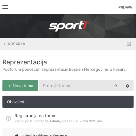
PRIJAVA
KOŠARKA
Reprezentacija
Podforum posvećen reprezentaciji Bosne i Hercegovine u košarci
Nova tema
Obavijesti
Registracija na forum
Zadnji post Postao/la
Admin
,
sri sep 04, 2024 9:35 am
Uvjeti korištenja foruma