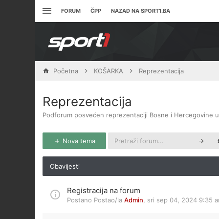
FORUM
ČPP
NAZAD NA SPORT1.BA
Početna
KOŠARKA
Reprezentacija
Reprezentacija
Podforum posvećen reprezentaciji Bosne i Hercegovine u
Nova tema
Obavijesti
Registracija na forum
Postano Postao/la
Admin
,
sri sep 04, 2024 9:35 