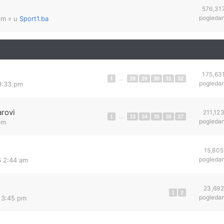
576,31
pogleda
pm
» u
Sport1.ba
175,63
1
...
28
29
30
31
32
pogleda
 9:33 pm
arovi
211,12
1
...
33
34
35
36
37
pogleda
pm
15,805
pogleda
6 2:44 am
23,692
1
2
pogleda
6 3:45 pm