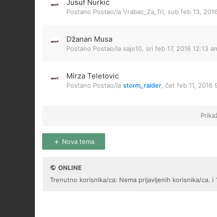
Jusuf Nurkić
Postano Postao/la
Vrabac_Za_Tri
,
sub feb 13, 201
Džanan Musa
Postano Postao/la
sajo10
,
sri feb 17, 2016 12:13 a
Mirza Teletovic
Postano Postao/la
storm_raider
,
čet feb 11, 2016
Prika
Nova tema
ONLINE
Trenutno korisnika/ca: Nema prijavljenih korisnika/ca. i 