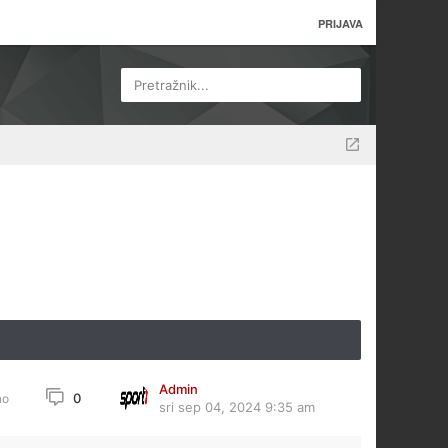
PRIJAVA
Pretražnik...
Admin
0
no
sri sep 04, 2024 9:35 am