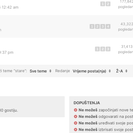
177,84
1
2
pogleda
6 12:42 am
43,32
1
2
3
4
pogleda
m
31,413
1
2
3
pogleda
 9:37 pm
ži teme “stare”:
Redanje
Sve teme
Vrijeme posta(nja)
Ž-A
DOPUŠTENJA
Ne možeš
započinjati nove t
10 gostiju.
Ne možeš
odgovarati na pos
Ne možeš
uređivati svoje po
Ne možeš
izbrisati svoje pos