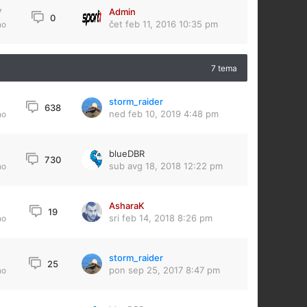
Admin
7
0
čet feb 11, 2016 10:35 pm
no
7 tema
storm_raider
1
638
ned feb 10, 2019 4:48 pm
no
blueDBR
3
730
sub avg 18, 2018 12:22 pm
no
AsharaK
19
sri feb 14, 2018 8:26 pm
no
storm_raider
25
pon sep 25, 2017 8:47 pm
no