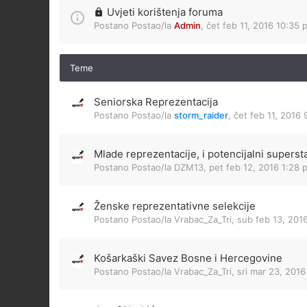
Uvjeti korištenja foruma
Postano Postao/la
Admin
,
čet feb 11, 2016 10:35 
Teme
Seniorska Reprezentacija
Postano Postao/la
storm_raider
,
čet feb 11, 2016
Mlade reprezentacije, i potencijalni superst
Postano Postao/la
DZM13
,
pet feb 12, 2016 1:28 
Ženske reprezentativne selekcije
Postano Postao/la
Vrabac_Za_Tri
,
sub feb 13, 201
Košarkaški Savez Bosne i Hercegovine
Postano Postao/la
Vrabac_Za_Tri
,
sri mar 23, 201