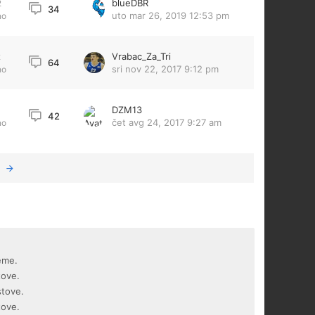
blueDBR
2
34
uto mar 26, 2019 12:53 pm
no
Vrabac_Za_Tri
2
64
sri nov 22, 2017 9:12 pm
no
DZM13
42
čet avg 24, 2017 9:27 am
no
eme.
tove.
stove.
tove.