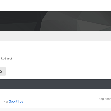
 košarci
pogleda
am
» u
Sport1.ba