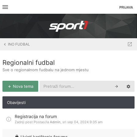
PRIJAVA
INO FUDBAL
Regionalni fudbal
Sve o regionalnom fudbalu na jednom mjestu
Nova tema
Obavijesti
Registracija na forum
Zadnji post Postao/la
Admin
,
sri sep 04, 2024 9:35 am
Uvjeti korištenja foruma