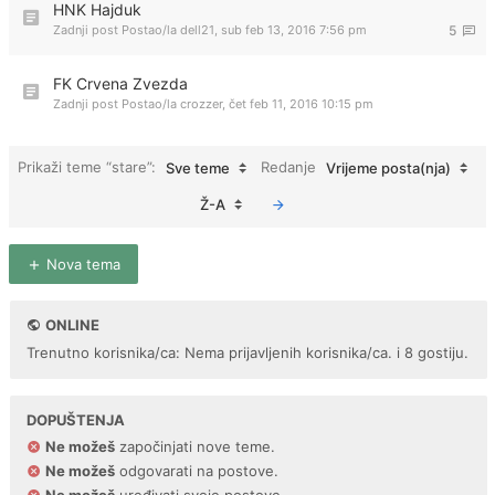
HNK Hajduk
Zadnji post Postao/la
dell21
,
sub feb 13, 2016 7:56 pm
5
FK Crvena Zvezda
Zadnji post Postao/la
crozzer
,
čet feb 11, 2016 10:15 pm
Prikaži teme “stare”:
Redanje
Sve teme
Vrijeme posta(nja)
Ž-A
Nova tema
ONLINE
Trenutno korisnika/ca: Nema prijavljenih korisnika/ca. i 8 gostiju.
DOPUŠTENJA
Ne možeš
započinjati nove teme.
Ne možeš
odgovarati na postove.