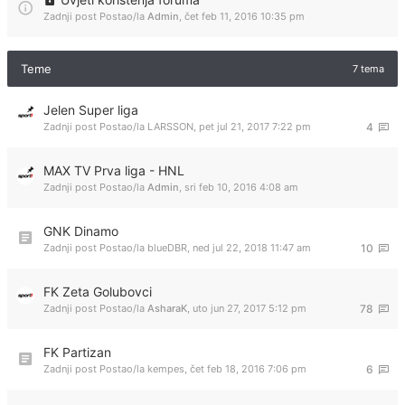
Zadnji post Postao/la
Admin
,
čet feb 11, 2016 10:35 pm
Teme
7 tema
Jelen Super liga
Zadnji post Postao/la
LARSSON
,
pet jul 21, 2017 7:22 pm
4
MAX TV Prva liga - HNL
Zadnji post Postao/la
Admin
,
sri feb 10, 2016 4:08 am
GNK Dinamo
Zadnji post Postao/la
blueDBR
,
ned jul 22, 2018 11:47 am
10
FK Zeta Golubovci
Zadnji post Postao/la
AsharaK
,
uto jun 27, 2017 5:12 pm
78
FK Partizan
Zadnji post Postao/la
kempes
,
čet feb 18, 2016 7:06 pm
6