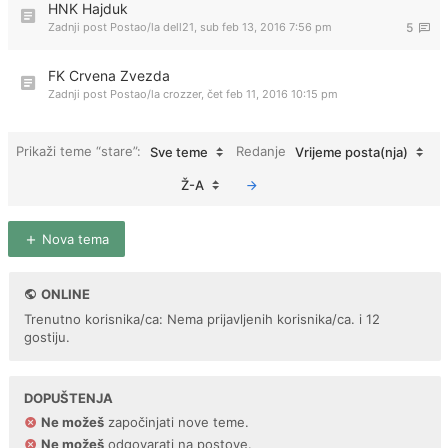
HNK Hajduk
Zadnji post Postao/la
dell21
,
sub feb 13, 2016 7:56 pm
5
FK Crvena Zvezda
Zadnji post Postao/la
crozzer
,
čet feb 11, 2016 10:15 pm
Prikaži teme “stare”:
Redanje
Sve teme
Vrijeme posta(nja)
Ž-A
Nova tema
ONLINE
Trenutno korisnika/ca: Nema prijavljenih korisnika/ca. i 12
gostiju.
DOPUŠTENJA
Ne možeš
započinjati nove teme.
Ne možeš
odgovarati na postove.