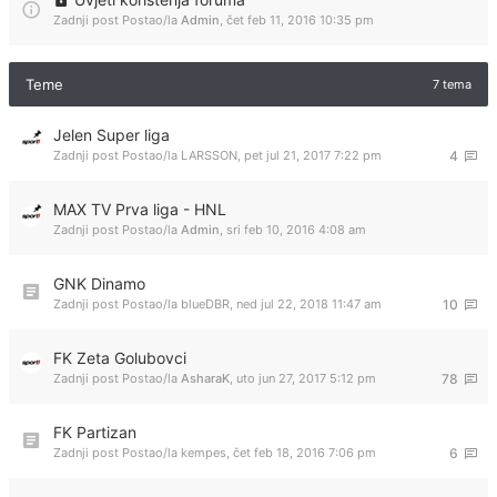
Zadnji post Postao/la
Admin
,
čet feb 11, 2016 10:35 pm
Teme
7 tema
Jelen Super liga
Zadnji post Postao/la
LARSSON
,
pet jul 21, 2017 7:22 pm
4
MAX TV Prva liga - HNL
Zadnji post Postao/la
Admin
,
sri feb 10, 2016 4:08 am
GNK Dinamo
Zadnji post Postao/la
blueDBR
,
ned jul 22, 2018 11:47 am
10
FK Zeta Golubovci
Zadnji post Postao/la
AsharaK
,
uto jun 27, 2017 5:12 pm
78
FK Partizan
Zadnji post Postao/la
kempes
,
čet feb 18, 2016 7:06 pm
6