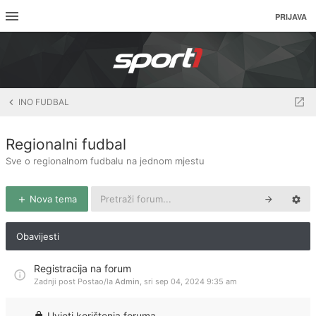
PRIJAVA
INO FUDBAL
Regionalni fudbal
Sve o regionalnom fudbalu na jednom mjestu
Nova tema
Obavijesti
Registracija na forum
Zadnji post Postao/la
Admin
,
sri sep 04, 2024 9:35 am
Uvjeti korištenja foruma