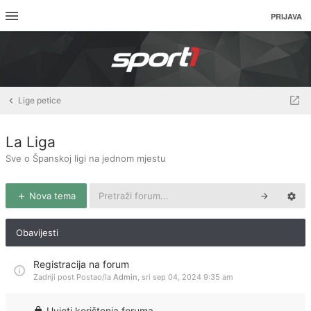
PRIJAVA
Lige petice
La Liga
Sve o Španskoj ligi na jednom mjestu
Nova tema
Obavijesti
Registracija na forum
Zadnji post Postao/la
Admin
,
sri sep 04, 2024 9:35 am
Uvjeti korištenja foruma