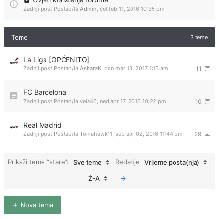
Zadnji post Postao/la
Admin
,
čet feb 11, 2016 10:35 pm
Teme
3 teme
La Liga [OPĆENITO]
Zadnji post Postao/la
AsharaK
,
pon mar 13, 2017 1:15 am
11
FC Barcelona
Zadnji post Postao/la
vela46
,
ned apr 17, 2016 10:22 pm
10
Real Madrid
Zadnji post Postao/la
Tomahawk11
,
sub apr 02, 2016 11:44 pm
29
Prikaži teme “stare”:
Redanje
Sve teme
Vrijeme posta(nja)
Ž-A
Nova tema