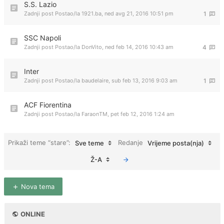
S.S. Lazio
Zadnji post Postao/la
1921.ba
,
ned avg 21, 2016 10:51 pm
1
SSC Napoli
Zadnji post Postao/la
DonVito
,
ned feb 14, 2016 10:43 am
4
Inter
Zadnji post Postao/la
baudelaire
,
sub feb 13, 2016 9:03 am
1
ACF Fiorentina
Zadnji post Postao/la
FaraonTM
,
pet feb 12, 2016 1:24 am
Prikaži teme “stare”:
Redanje
Sve teme
Vrijeme posta(nja)
Ž-A
Nova tema
ONLINE