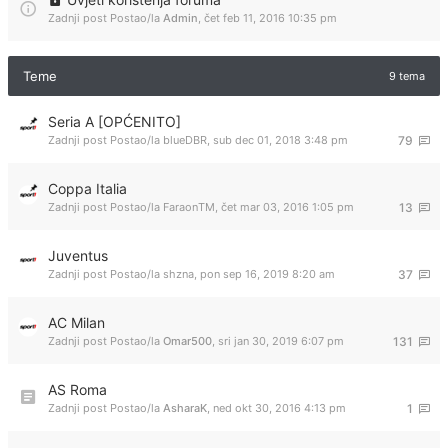
Zadnji post Postao/la
Admin
,
čet feb 11, 2016 10:35 pm
Teme
9 tema
Seria A [OPĆENITO]
Zadnji post Postao/la
blueDBR
,
sub dec 01, 2018 3:48 pm
79
Coppa Italia
Zadnji post Postao/la
FaraonTM
,
čet mar 03, 2016 1:05 pm
13
Juventus
Zadnji post Postao/la
shzna
,
pon sep 16, 2019 8:20 am
37
AC Milan
Zadnji post Postao/la
Omar500
,
sri jan 30, 2019 6:07 pm
131
AS Roma
Zadnji post Postao/la
AsharaK
,
ned okt 30, 2016 4:13 pm
1