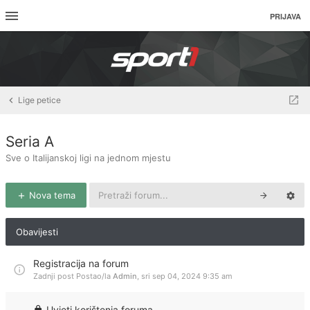
PRIJAVA
Lige petice
Seria A
Sve o Italijanskoj ligi na jednom mjestu
Nova tema
Obavijesti
Registracija na forum
Zadnji post Postao/la
Admin
,
sri sep 04, 2024 9:35 am
Uvjeti korištenja foruma