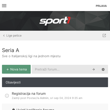
PRIJAVA
Lige petice
Seria A
Sve o Italijanskoj ligi na jednom mjestu
Nova tema
Obavijesti
Registracija na forum
Zadnji post Postao/la
Admin
,
sri sep 04, 2024 9:35 am
Uvjeti korištenja foruma