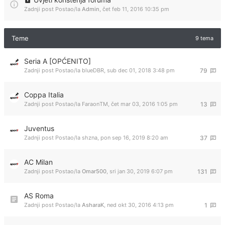
Zadnji post Postao/la
Admin
,
čet feb 11, 2016 10:35 pm
Teme
9 tema
Seria A [OPĆENITO]
Zadnji post Postao/la
blueDBR
,
sub dec 01, 2018 3:48 pm
79
Coppa Italia
Zadnji post Postao/la
FaraonTM
,
čet mar 03, 2016 1:05 pm
13
Juventus
Zadnji post Postao/la
shzna
,
pon sep 16, 2019 8:20 am
37
AC Milan
Zadnji post Postao/la
Omar500
,
sri jan 30, 2019 6:07 pm
131
AS Roma
Zadnji post Postao/la
AsharaK
,
ned okt 30, 2016 4:13 pm
1