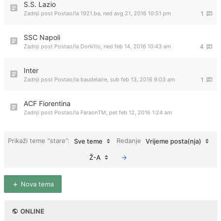
S.S. Lazio
Zadnji post Postao/la
1921.ba
,
ned avg 21, 2016 10:51 pm
1
SSC Napoli
Zadnji post Postao/la
DonVito
,
ned feb 14, 2016 10:43 am
4
Inter
Zadnji post Postao/la
baudelaire
,
sub feb 13, 2016 9:03 am
1
ACF Fiorentina
Zadnji post Postao/la
FaraonTM
,
pet feb 12, 2016 1:24 am
Prikaži teme “stare”:
Redanje
Sve teme
Vrijeme posta(nja)
Ž-A
Nova tema
ONLINE