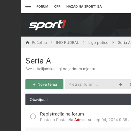
FORUM
ČPP
NAZAD NA SPORT1.BA
Početna
INO FUDBAL
Lige petice
Seria A
Seria A
Sve o Italijanskoj ligi na jednom mjestu
Nova tema
Obavijesti
Registracija na forum
Postano Postao/la
Admin
,
sri sep 04, 2024 9:35 