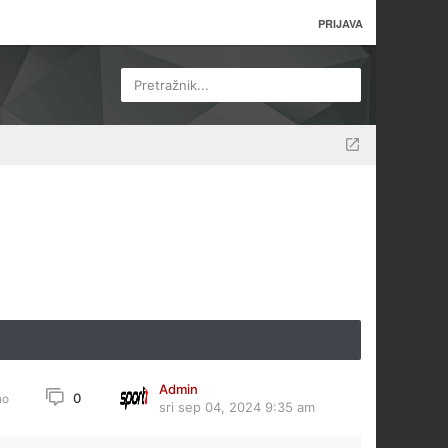
PRIJAVA
Pretražnik...
Admin
0
no
sri sep 04, 2024 9:35 am