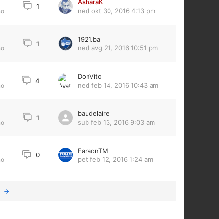
AsharaK
1
ned okt 30, 2016 4:13 pm
no
1921.ba
1
ned avg 21, 2016 10:51 pm
no
DonVito
4
ned feb 14, 2016 10:43 am
no
baudelaire
1
sub feb 13, 2016 9:03 am
no
FaraonTM
0
pet feb 12, 2016 1:24 am
no