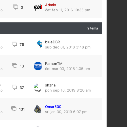
Admin
1
0
čet feb 11, 2016 10:35 pm
no
9 tema
blueDBR
9
79
sub dec 01, 2018 3:48 pm
no
FaraonTM
13
čet mar 03, 2016 1:05 pm
no
shzna
9
37
pon sep 16, 2019 8:20 am
no
Omar500
131
sri jan 30, 2019 6:07 pm
no