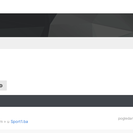
pogleda
am
» u
Sport1.ba