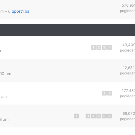
576,95
pogleda
pm
» u
Sport1.ba
43,40
1
2
3
4
pogleda
m
12,631
pogleda
:00 pm
177,48
1
2
pogleda
6 am
66,072
1
...
3
4
5
6
7
pogleda
18 am