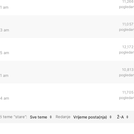
11,266
pogleda
21 am
11,057
pogleda
23 am
12,172
pogleda
25 am
10,813
pogleda
21 am
11,705
pogleda
24 am
ži teme “stare”:
Redanje
Sve teme
Vrijeme posta(nja)
Ž-A