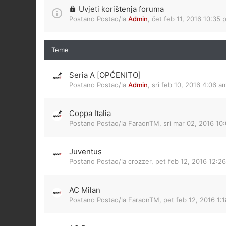
Uvjeti korištenja foruma
Postano Postao/la
Admin
,
čet feb 11, 2016 10:35 
Teme
Seria A [OPĆENITO]
Postano Postao/la
Admin
,
sri feb 10, 2016 4:06 a
Coppa Italia
Postano Postao/la
FaraonTM
,
sri mar 02, 2016 10
Juventus
Postano Postao/la
crozzer
,
pet feb 12, 2016 12:2
AC Milan
Postano Postao/la
FaraonTM
,
pet feb 12, 2016 1: