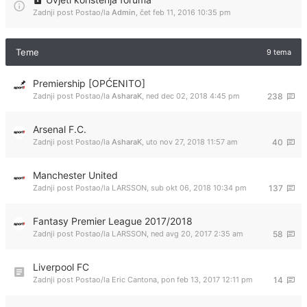
Zadnji post Postao/la
Admin
,
čet feb 11, 2016 10:35 pm
Teme
9 tema
Premiership [OPĆENITO]
Zadnji post Postao/la
AsharaK
,
ned dec 02, 2018 4:45 pm
238
Arsenal F.C.
Zadnji post Postao/la
AsharaK
,
uto nov 27, 2018 11:57 am
40
Manchester United
Zadnji post Postao/la
LARSSON
,
sub okt 06, 2018 10:34 pm
137
Fantasy Premier League 2017/2018
Zadnji post Postao/la
LARSSON
,
ned avg 20, 2017 2:35 am
58
Liverpool FC
Zadnji post Postao/la
Eric Cantona
,
pon feb 13, 2017 12:11 pm
14