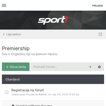
PRIJAVA
Lige petice
Premiership
Sve o Engleskoj ligi na jednom mjestu
Nova tema
Obavijesti
Registracija na forum
Zadnji post Postao/la
Admin
,
sri sep 04, 2024 9:35 am
Uvjeti korištenja foruma