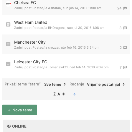
Chelsea FC
Zadnji post Postao/la
AsharaK
,
sub jan 14, 2017 11:00 am
24
West Ham United
Zadnji post Postao/la
BHDragons
,
sub jul 30, 2016 1:08 am
3
Manchester City
Zadnji post Postao/la
crozzer
,
uto feb 16, 2016 3:34 pm
2
Leicester City FC
Zadnji post Postao/la
Tomahawk11
,
ned feb 14, 2016 4:04 pm
7
Prikaži teme “stare”:
Redanje
Sve teme
Vrijeme posta(nja)
Ž-A
Nova tema
ONLINE