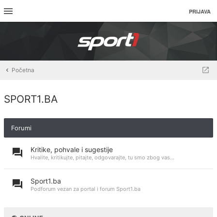
PRIJAVA
Početna
SPORT1.BA
Forumi
Kritike, pohvale i sugestije
Hvalite, kritikujte, pitajte, odgovarajte, tu smo zbog vas...
Sport1.ba
Podforum vezan za portal i forum Sport1.ba