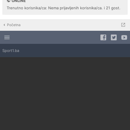
ONLINE
Trenutno korisnika/ca: Nema prijavljenih korisnika/ca. i 21 gost.
Početna
Sport1.ba