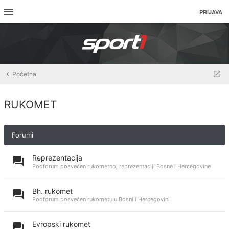
PRIJAVA
Početna
RUKOMET
Forumi
Reprezentacija
Podforum posvećen rukometnoj reprezentaciji Bosne i Hercegovine
Bh. rukomet
Podforum posvećen rukometu u Bosni i Hercegovini
Evropski rukomet