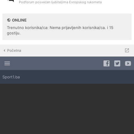
Podforum posvećen ljubiteljima Evropskog rukometa
ONLINE
Trenutno korisnika/ca: Nema prijavljenih korisnika/ca. i 15
gostiju.
Početna
Sport1.ba