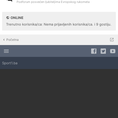
Podforum posvećen ljubiteljima Evropskog rukometa
ONLINE
Trenutno korisnika/ca: Nema prijavljenih korisnika/ca. i 9 gostiju.
Početna
Sport1.ba