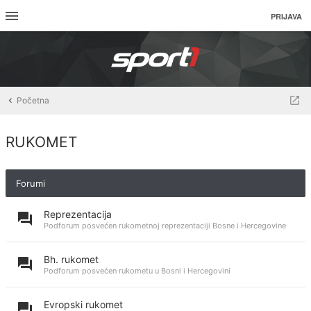
PRIJAVA
Početna
RUKOMET
Forumi
Reprezentacija
Podforum posvećen rukometnoj reprezentaciji Bosne i Hercegovine
Bh. rukomet
Podforum posvećen rukometu u Bosni i Hercegovini
Evropski rukomet