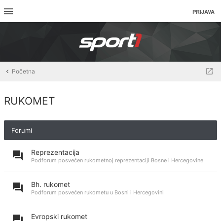
PRIJAVA
Početna
RUKOMET
Forumi
Reprezentacija
Podforum posvećen rukometnoj reprezentaciji Bosne i Hercegovine
Bh. rukomet
Podforum posvećen rukometu u Bosni i Hercegovini
Evropski rukomet