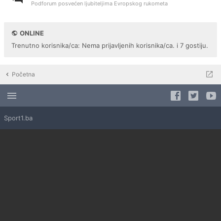
Podforum posvećen ljubiteljima Evropskog rukometa
ONLINE
Trenutno korisnika/ca: Nema prijavljenih korisnika/ca. i 7 gostiju.
Početna
Sport1.ba