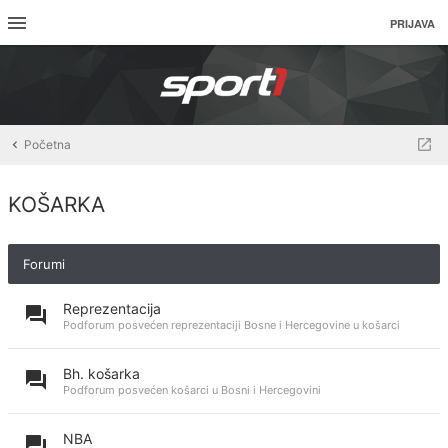
PRIJAVA
Početna
KOŠARKA
Forumi
Reprezentacija
Podforum posvećen reprezentaciji Bosne i Hercegovine u košarci
Bh. košarka
Podforum posvećen košarci u Bosni i Hercegovini
NBA