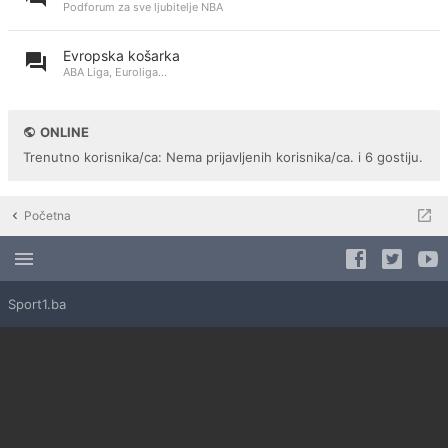
Podforum za sve ljubitelje NBA
Evropska košarka
ABA Liga, Euroliga...
ONLINE
Trenutno korisnika/ca: Nema prijavljenih korisnika/ca. i 6 gostiju.
Početna
Sport1.ba