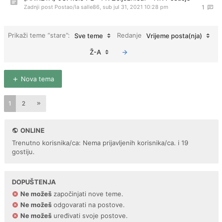
Zadnji post Postao/la
salle86
,
sub jul 31, 2021 10:28 pm
1
Prikaži teme “stare”:
Redanje
Sve teme
Vrijeme posta(nja)
Ž-A
Nova tema
1
2
ONLINE
Trenutno korisnika/ca: Nema prijavljenih korisnika/ca. i 19
gostiju.
DOPUŠTENJA
Ne možeš
započinjati nove teme.
Ne možeš
odgovarati na postove.
Ne možeš
uređivati svoje postove.