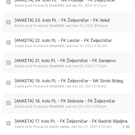
Zadnji post Postao/la
Omar500
,
ned apr 03, 2022 6:13 pm
[ANKETA] 23. kolo PL - FK Željezničar - FK Velež
Zadnji post Postao/la
Omar500
,
ned mar 20, 2022 8:54 pm
[ANKETA] 22. kolo PL - FK Leotar - FK Željezničar
Zadnji post Postao/la
Omar500
,
ned mar 13, 2022 4:30 pm
[ANKETA] 21. kolo PL - FK Željezničar - FK Sarajevo
Zadnji post Postao/la
Omar500
,
sub mar 05, 2022 7:17 pm
[ANKETA] 19. kolo PL - FK Željezničar - NK Siroki Brijeg
Zadnji post Postao/la
Omar500
,
ned dec 05, 2021 5:16 pm
[ANKETA] 18. kolo PL - FK Sloboda - FK Željezničar
Zadnji post Postao/la
Omar500
,
sub nov 27, 2021 4:58 pm
[ANKETA] 17. kolo PL - FK Željezničar - FK Radnik Bijeljina
Zadnji post Postao/la
storm_raider
,
ned nov 21, 2021 6:35 pm
2