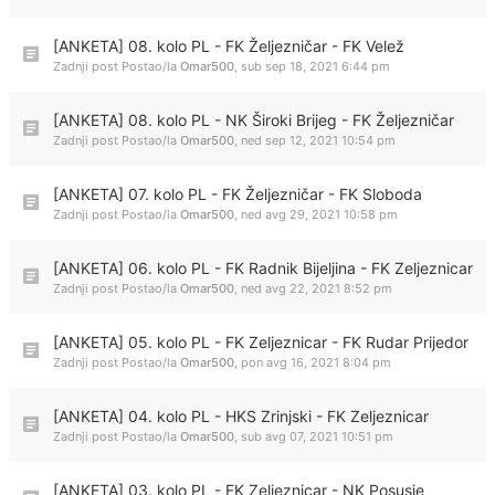
[ANKETA] 08. kolo PL - FK Željezničar - FK Velež
Zadnji post Postao/la
Omar500
,
sub sep 18, 2021 6:44 pm
[ANKETA] 08. kolo PL - NK Široki Brijeg - FK Željezničar
Zadnji post Postao/la
Omar500
,
ned sep 12, 2021 10:54 pm
[ANKETA] 07. kolo PL - FK Željezničar - FK Sloboda
Zadnji post Postao/la
Omar500
,
ned avg 29, 2021 10:58 pm
[ANKETA] 06. kolo PL - FK Radnik Bijeljina - FK Zeljeznicar
Zadnji post Postao/la
Omar500
,
ned avg 22, 2021 8:52 pm
[ANKETA] 05. kolo PL - FK Zeljeznicar - FK Rudar Prijedor
Zadnji post Postao/la
Omar500
,
pon avg 16, 2021 8:04 pm
[ANKETA] 04. kolo PL - HKS Zrinjski - FK Zeljeznicar
Zadnji post Postao/la
Omar500
,
sub avg 07, 2021 10:51 pm
[ANKETA] 03. kolo PL - FK Zeljeznicar - NK Posusje