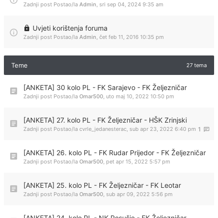
Zadnji post Postao/la
Admin
,
sri sep 04, 2024 9:35 am
Uvjeti korištenja foruma
Zadnji post Postao/la
Admin
,
čet feb 11, 2016 10:35 pm
Teme
27 tema
[ANKETA] 30 kolo PL - FK Sarajevo - FK Željezničar
Zadnji post Postao/la
Omar500
,
uto maj 10, 2022 10:50 pm
[ANKETA] 27. kolo PL - FK Željezničar - HŠK Zrinjski
Zadnji post Postao/la
cvrle_jedanesterac
,
sub apr 23, 2022 6:40 pm
1
[ANKETA] 26. kolo PL - FK Rudar Prijedor - FK Željezničar
Zadnji post Postao/la
Omar500
,
pet apr 15, 2022 5:57 pm
[ANKETA] 25. kolo PL - FK Željezničar - FK Leotar
Zadnji post Postao/la
Omar500
,
sub apr 09, 2022 5:56 pm
[ANKETA] 24. kolo PL - NK Posušje - FK Željezničar