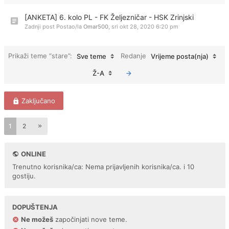
[ANKETA] 6. kolo PL - FK Željezničar - HSK Zrinjski
Zadnji post Postao/la
Omar500
,
sri okt 28, 2020 6:20 pm
Prikaži teme “stare”:
Redanje
Sve teme
Vrijeme posta(nja)
Ž-A
Zaključano
1
2
ONLINE
Trenutno korisnika/ca: Nema prijavljenih korisnika/ca. i 10
gostiju.
DOPUŠTENJA
Ne možeš
započinjati nove teme.