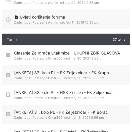
Zadnji post Postao/la
Admin
,
sri sep 04, 2024 9:35 am
Uvjeti korištenja foruma
Zadnji post Postao/la
Admin
,
čet feb 11, 2016 10:35 pm
Teme
37 tema
Glasanje Za Igrača Utakmice - UKUPNI ZBIR GLASOVA
Zadnji post Postao/la
Omar500
,
ned maj 30, 2021 8:28 pm
[ANKETA] 33. kolo PL - FK Zeljeznicar - FK Krupa
Zadnji post Postao/la
Omar500
,
ned maj 30, 2021 6:38 pm
[ANKETA] 32. kolo PL - HSK Zrinjski - FK Zeljeznicar
Zadnji post Postao/la
Omar500
,
ned maj 23, 2021 6:58 pm
[ANKETA] 31. kolo PL - FK Željezničar - FK Borac
Zadnji post Postao/la
Omar500
,
ned maj 16, 2021 6:55 pm
[ANKETA] 30. kolo PL - FK Velež - FK Željezničar