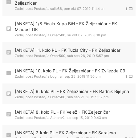
Zeljeznicar
Zadnji post Postao/la
salle86
,
pon okt 07, 2019 11:44 am
1
[ANKETA] 1/8 Finala Kupa BiH - FK Željezničar - FK
Mladost DK
Zadnji post Postao/la
Omar500
,
sri okt 02, 2019 8:10 pm
[ANKETA] 11. kolo PL - FK Tuzla City - FK Zeljeznicar
Zadnji post Postao/la
Omar500
,
sub sep 28, 2019 5:57 pm
[ANKETA] 10. kolo PL - FK Željezničar - FK Zvijezda 09
Zadnji post Postao/la
bogi
,
sri sep 25, 2019 11:50 pm
1
[ANKETA] 9. kolo PL - FK Željezničar - FK Radnik Bijeljina
Zadnji post Postao/la
Omar500
,
sub sep 21, 2019 9:32 pm
[ANKETA] 8. kolo PL - FK Velež - FK Željezničar
Zadnji post Postao/la
AsharaK
,
ned sep 15, 2019 9:43 am
[ANKETA] 7. kolo PL - FK Zeljeznicar - FK Sarajevo