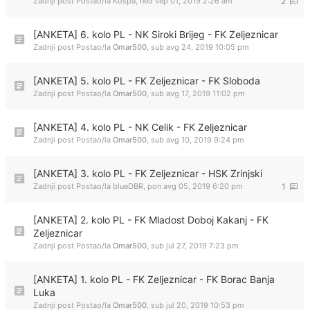
Zadnji post Postao/la
Kospa
,
ned sep 01, 2019 2:26 am
2
[ANKETA] 6. kolo PL - NK Siroki Brijeg - FK Zeljeznicar
Zadnji post Postao/la
Omar500
,
sub avg 24, 2019 10:05 pm
[ANKETA] 5. kolo PL - FK Zeljeznicar - FK Sloboda
Zadnji post Postao/la
Omar500
,
sub avg 17, 2019 11:02 pm
[ANKETA] 4. kolo PL - NK Celik - FK Zeljeznicar
Zadnji post Postao/la
Omar500
,
sub avg 10, 2019 9:24 pm
[ANKETA] 3. kolo PL - FK Zeljeznicar - HSK Zrinjski
Zadnji post Postao/la
blueDBR
,
pon avg 05, 2019 6:20 pm
1
[ANKETA] 2. kolo PL - FK Mladost Doboj Kakanj - FK
Zeljeznicar
Zadnji post Postao/la
Omar500
,
sub jul 27, 2019 7:23 pm
[ANKETA] 1. kolo PL - FK Zeljeznicar - FK Borac Banja
Luka
Zadnji post Postao/la
Omar500
,
sub jul 20, 2019 10:53 pm