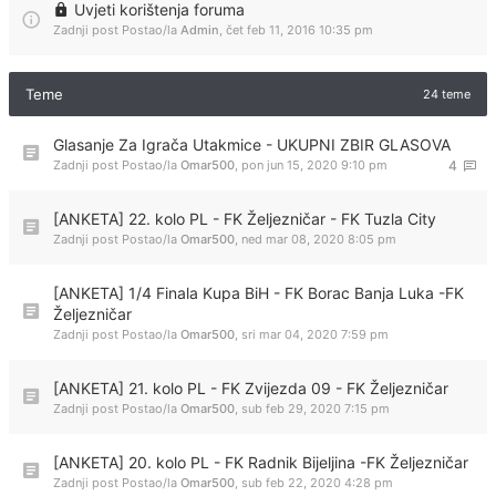
Uvjeti korištenja foruma
Zadnji post Postao/la
Admin
,
čet feb 11, 2016 10:35 pm
Teme
24 teme
Glasanje Za Igrača Utakmice - UKUPNI ZBIR GLASOVA
Zadnji post Postao/la
Omar500
,
pon jun 15, 2020 9:10 pm
4
[ANKETA] 22. kolo PL - FK Željezničar - FK Tuzla City
Zadnji post Postao/la
Omar500
,
ned mar 08, 2020 8:05 pm
[ANKETA] 1/4 Finala Kupa BiH - FK Borac Banja Luka -FK
Željezničar
Zadnji post Postao/la
Omar500
,
sri mar 04, 2020 7:59 pm
[ANKETA] 21. kolo PL - FK Zvijezda 09 - FK Željezničar
Zadnji post Postao/la
Omar500
,
sub feb 29, 2020 7:15 pm
[ANKETA] 20. kolo PL - FK Radnik Bijeljina -FK Željezničar
Zadnji post Postao/la
Omar500
,
sub feb 22, 2020 4:28 pm