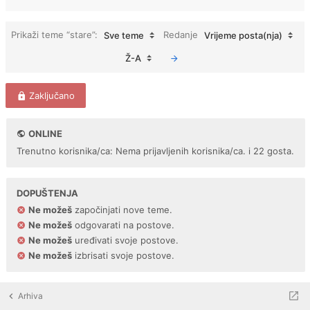
Prikaži teme “stare”:
Redanje
Sve teme
Vrijeme posta(nja)
Ž-A
Zaključano
ONLINE
Trenutno korisnika/ca: Nema prijavljenih korisnika/ca. i 22 gosta.
DOPUŠTENJA
Ne možeš
započinjati nove teme.
Ne možeš
odgovarati na postove.
Ne možeš
uređivati svoje postove.
Ne možeš
izbrisati svoje postove.
Arhiva