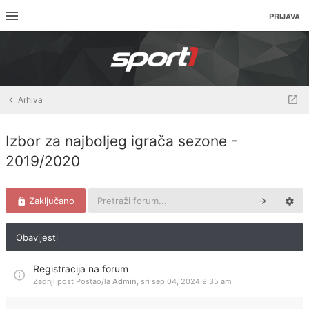
PRIJAVA
Arhiva
Izbor za najboljeg igrača sezone -
2019/2020
Zaključano
Obavijesti
Registracija na forum
Zadnji post Postao/la
Admin
,
sri sep 04, 2024 9:35 am