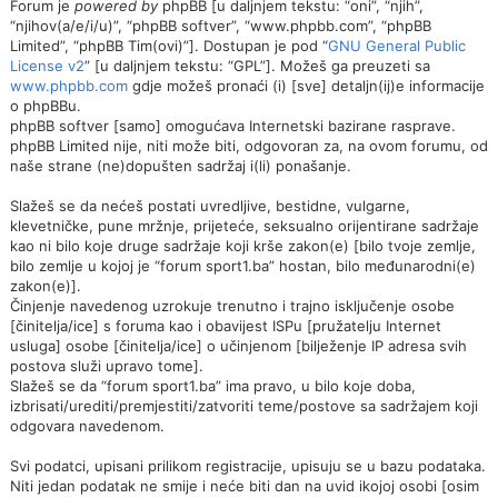
Forum je
powered by
phpBB [u daljnjem tekstu: “oni”, “njih”,
“njihov(a/e/i/u)”, “phpBB softver”, “www.phpbb.com”, “phpBB
Limited”, “phpBB Tim(ovi)”]. Dostupan je pod “
GNU General Public
License v2
” [u daljnjem tekstu: “GPL”]. Možeš ga preuzeti sa
www.phpbb.com
gdje možeš pronaći (i) [sve] detaljn(ij)e informacije
o phpBBu.
phpBB softver [samo] omogućava Internetski bazirane rasprave.
phpBB Limited nije, niti može biti, odgovoran za, na ovom forumu, od
naše strane (ne)dopušten sadržaj i(li) ponašanje.
Slažeš se da nećeš postati uvredljive, bestidne, vulgarne,
klevetničke, pune mržnje, prijeteće, seksualno orijentirane sadržaje
kao ni bilo koje druge sadržaje koji krše zakon(e) [bilo tvoje zemlje,
bilo zemlje u kojoj je “forum sport1.ba” hostan, bilo međunarodni(e)
zakon(e)].
Činjenje navedenog uzrokuje trenutno i trajno isključenje osobe
[činitelja/ice] s foruma kao i obavijest ISPu [pružatelju Internet
usluga] osobe [činitelja/ice] o učinjenom [bilježenje IP adresa svih
postova služi upravo tome].
Slažeš se da “forum sport1.ba” ima pravo, u bilo koje doba,
izbrisati/urediti/premjestiti/zatvoriti teme/postove sa sadržajem koji
odgovara navedenom.
Svi podatci, upisani prilikom registracije, upisuju se u bazu podataka.
Niti jedan podatak ne smije i neće biti dan na uvid ikojoj osobi [osim