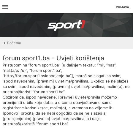
PRIJAVA
Početna
forum sport1.ba - Uvjeti korištenja
Pristupom na “forum sport1.ba” [u daljnjem tekstu: “mi”, “nas”,
“naš(a/e/i/u)”, “forum sport1.ba”,
“http://forum.sport1.oslobodjenje.ba”], moraš se slagati sa svim,
ispod navedenim, [pravnim] uvjetima/pravilima. Ukoliko se ne slažeš
sa svim, ispod navedenim, [pravnim] uvjetima/pravilima, molim(o), ne
pristupaj/koristi “forum sport1.ba”.
Obzirom da, ispod navedene, [pravne] uvjete/pravila možemo
promijeniti u bilo koje doba, a o čemu obavještavamo samo
registrirane korisnike/ce, molim(o), s vremena na vrijeme ih
[ponovo] pročitaj da se nebi dogodilo da se ne slažeš s
[promijenjenim] [pravnim] uvjetima/pravilima, a i dalje
pristupaš/koristiš “forum sport1.ba”.