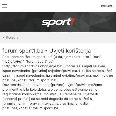
PRIJAVA
Početna
forum sport1.ba - Uvjeti korištenja
Pristupom na “forum sport1.ba” [u daljnjem tekstu: “mi”, “nas”,
“naš(a/e/i/u)”, “forum sport1.ba”,
“http://forum.sport1.oslobodjenje.ba”], moraš se slagati sa svim,
ispod navedenim, [pravnim] uvjetima/pravilima. Ukoliko se ne slažeš
sa svim, ispod navedenim, [pravnim] uvjetima/pravilima, molim(o), ne
pristupaj/koristi “forum sport1.ba”.
Obzirom da, ispod navedene, [pravne] uvjete/pravila možemo
promijeniti u bilo koje doba, a o čemu obavještavamo samo
registrirane korisnike/ce, molim(o), s vremena na vrijeme ih
[ponovo] pročitaj da se nebi dogodilo da se ne slažeš s
[promijenjenim] [pravnim] uvjetima/pravilima, a i dalje
pristupaš/koristiš “forum sport1.ba”.