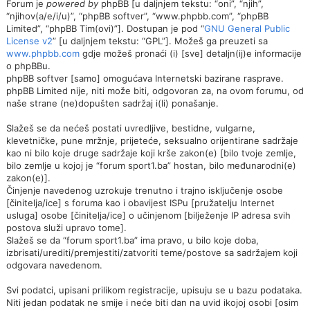
Forum je
powered by
phpBB [u daljnjem tekstu: “oni”, “njih”,
“njihov(a/e/i/u)”, “phpBB softver”, “www.phpbb.com”, “phpBB
Limited”, “phpBB Tim(ovi)”]. Dostupan je pod “
GNU General Public
License v2
” [u daljnjem tekstu: “GPL”]. Možeš ga preuzeti sa
www.phpbb.com
gdje možeš pronaći (i) [sve] detaljn(ij)e informacije
o phpBBu.
phpBB softver [samo] omogućava Internetski bazirane rasprave.
phpBB Limited nije, niti može biti, odgovoran za, na ovom forumu, od
naše strane (ne)dopušten sadržaj i(li) ponašanje.
Slažeš se da nećeš postati uvredljive, bestidne, vulgarne,
klevetničke, pune mržnje, prijeteće, seksualno orijentirane sadržaje
kao ni bilo koje druge sadržaje koji krše zakon(e) [bilo tvoje zemlje,
bilo zemlje u kojoj je “forum sport1.ba” hostan, bilo međunarodni(e)
zakon(e)].
Činjenje navedenog uzrokuje trenutno i trajno isključenje osobe
[činitelja/ice] s foruma kao i obavijest ISPu [pružatelju Internet
usluga] osobe [činitelja/ice] o učinjenom [bilježenje IP adresa svih
postova služi upravo tome].
Slažeš se da “forum sport1.ba” ima pravo, u bilo koje doba,
izbrisati/urediti/premjestiti/zatvoriti teme/postove sa sadržajem koji
odgovara navedenom.
Svi podatci, upisani prilikom registracije, upisuju se u bazu podataka.
Niti jedan podatak ne smije i neće biti dan na uvid ikojoj osobi [osim