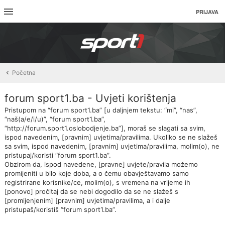
PRIJAVA
Početna
forum sport1.ba - Uvjeti korištenja
Pristupom na “forum sport1.ba” [u daljnjem tekstu: “mi”, “nas”,
“naš(a/e/i/u)”, “forum sport1.ba”,
“http://forum.sport1.oslobodjenje.ba”], moraš se slagati sa svim,
ispod navedenim, [pravnim] uvjetima/pravilima. Ukoliko se ne slažeš
sa svim, ispod navedenim, [pravnim] uvjetima/pravilima, molim(o), ne
pristupaj/koristi “forum sport1.ba”.
Obzirom da, ispod navedene, [pravne] uvjete/pravila možemo
promijeniti u bilo koje doba, a o čemu obavještavamo samo
registrirane korisnike/ce, molim(o), s vremena na vrijeme ih
[ponovo] pročitaj da se nebi dogodilo da se ne slažeš s
[promijenjenim] [pravnim] uvjetima/pravilima, a i dalje
pristupaš/koristiš “forum sport1.ba”.