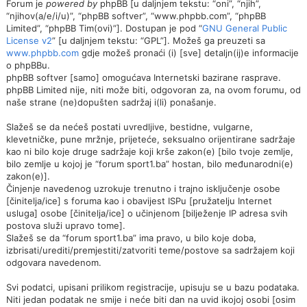
Forum je
powered by
phpBB [u daljnjem tekstu: “oni”, “njih”,
“njihov(a/e/i/u)”, “phpBB softver”, “www.phpbb.com”, “phpBB
Limited”, “phpBB Tim(ovi)”]. Dostupan je pod “
GNU General Public
License v2
” [u daljnjem tekstu: “GPL”]. Možeš ga preuzeti sa
www.phpbb.com
gdje možeš pronaći (i) [sve] detaljn(ij)e informacije
o phpBBu.
phpBB softver [samo] omogućava Internetski bazirane rasprave.
phpBB Limited nije, niti može biti, odgovoran za, na ovom forumu, od
naše strane (ne)dopušten sadržaj i(li) ponašanje.
Slažeš se da nećeš postati uvredljive, bestidne, vulgarne,
klevetničke, pune mržnje, prijeteće, seksualno orijentirane sadržaje
kao ni bilo koje druge sadržaje koji krše zakon(e) [bilo tvoje zemlje,
bilo zemlje u kojoj je “forum sport1.ba” hostan, bilo međunarodni(e)
zakon(e)].
Činjenje navedenog uzrokuje trenutno i trajno isključenje osobe
[činitelja/ice] s foruma kao i obavijest ISPu [pružatelju Internet
usluga] osobe [činitelja/ice] o učinjenom [bilježenje IP adresa svih
postova služi upravo tome].
Slažeš se da “forum sport1.ba” ima pravo, u bilo koje doba,
izbrisati/urediti/premjestiti/zatvoriti teme/postove sa sadržajem koji
odgovara navedenom.
Svi podatci, upisani prilikom registracije, upisuju se u bazu podataka.
Niti jedan podatak ne smije i neće biti dan na uvid ikojoj osobi [osim