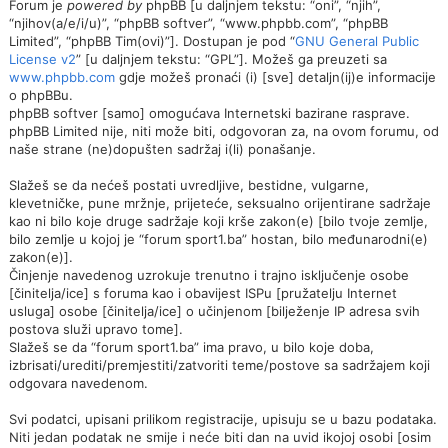
Forum je
powered by
phpBB [u daljnjem tekstu: “oni”, “njih”,
“njihov(a/e/i/u)”, “phpBB softver”, “www.phpbb.com”, “phpBB
Limited”, “phpBB Tim(ovi)”]. Dostupan je pod “
GNU General Public
License v2
” [u daljnjem tekstu: “GPL”]. Možeš ga preuzeti sa
www.phpbb.com
gdje možeš pronaći (i) [sve] detaljn(ij)e informacije
o phpBBu.
phpBB softver [samo] omogućava Internetski bazirane rasprave.
phpBB Limited nije, niti može biti, odgovoran za, na ovom forumu, od
naše strane (ne)dopušten sadržaj i(li) ponašanje.
Slažeš se da nećeš postati uvredljive, bestidne, vulgarne,
klevetničke, pune mržnje, prijeteće, seksualno orijentirane sadržaje
kao ni bilo koje druge sadržaje koji krše zakon(e) [bilo tvoje zemlje,
bilo zemlje u kojoj je “forum sport1.ba” hostan, bilo međunarodni(e)
zakon(e)].
Činjenje navedenog uzrokuje trenutno i trajno isključenje osobe
[činitelja/ice] s foruma kao i obavijest ISPu [pružatelju Internet
usluga] osobe [činitelja/ice] o učinjenom [bilježenje IP adresa svih
postova služi upravo tome].
Slažeš se da “forum sport1.ba” ima pravo, u bilo koje doba,
izbrisati/urediti/premjestiti/zatvoriti teme/postove sa sadržajem koji
odgovara navedenom.
Svi podatci, upisani prilikom registracije, upisuju se u bazu podataka.
Niti jedan podatak ne smije i neće biti dan na uvid ikojoj osobi [osim