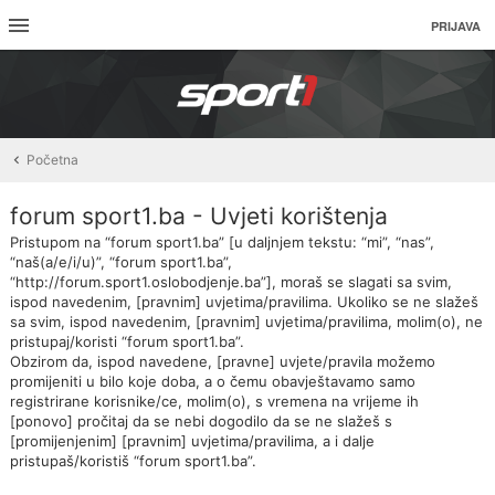
PRIJAVA
Početna
forum sport1.ba - Uvjeti korištenja
Pristupom na “forum sport1.ba” [u daljnjem tekstu: “mi”, “nas”,
“naš(a/e/i/u)”, “forum sport1.ba”,
“http://forum.sport1.oslobodjenje.ba”], moraš se slagati sa svim,
ispod navedenim, [pravnim] uvjetima/pravilima. Ukoliko se ne slažeš
sa svim, ispod navedenim, [pravnim] uvjetima/pravilima, molim(o), ne
pristupaj/koristi “forum sport1.ba”.
Obzirom da, ispod navedene, [pravne] uvjete/pravila možemo
promijeniti u bilo koje doba, a o čemu obavještavamo samo
registrirane korisnike/ce, molim(o), s vremena na vrijeme ih
[ponovo] pročitaj da se nebi dogodilo da se ne slažeš s
[promijenjenim] [pravnim] uvjetima/pravilima, a i dalje
pristupaš/koristiš “forum sport1.ba”.