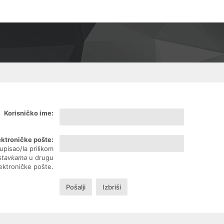
Korisničko ime:
ektroničke pošte:
upisao/la prilikom
ostavkama
u drugu
lektroničke pošte.