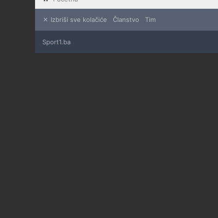
Izbriši sve kolačiće
Članstvo
Tim
Sport1.ba