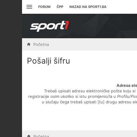
FORUM
ČPP
NAZAD NA SPORT1.BA
Početna
Pošalji šifru
Adresa el
Trebaš upisati adresu elektroničke pošte koju si 
registracije osim ukoliko si istu promijenio/la u
Profilu/P
u slučaju čega trebaš upisati [tu] drugu adresu e
Početna