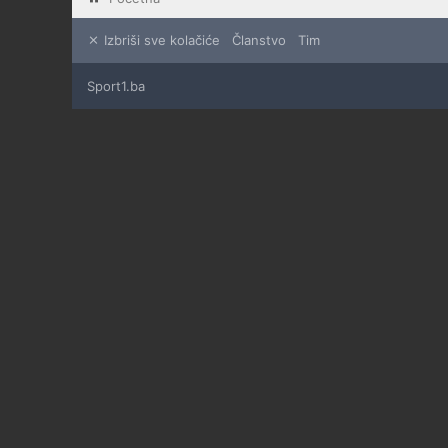
Izbriši sve kolačiće
Članstvo
Tim
Sport1.ba