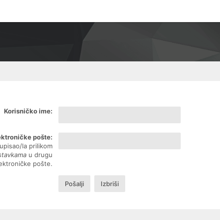
Korisničko ime:
ektroničke pošte:
upisao/la prilikom
ostavkama
u drugu
lektroničke pošte.