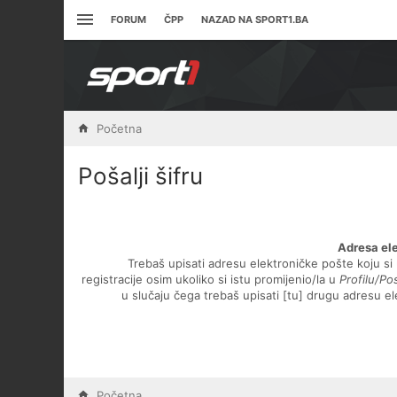
FORUM
ČPP
NAZAD NA SPORT1.BA
Početna
Pošalji šifru
Adresa el
Trebaš upisati adresu elektroničke pošte koju si 
registracije osim ukoliko si istu promijenio/la u
Profilu/P
u slučaju čega trebaš upisati [tu] drugu adresu e
Početna