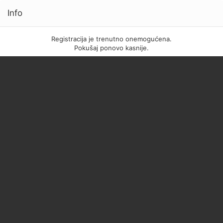
Info
Registracija je trenutno onemogućena.
Pokušaj ponovo kasnije.